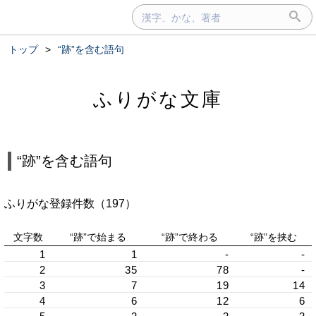
トップ
>
“跡”を含む語句
ふりがな文庫
“跡”を含む語句
ふりがな登録件数（197）
文字数
“跡”で始まる
“跡”で終わる
“跡”を挟む
1
1
-
-
2
35
78
-
3
7
19
14
4
6
12
6