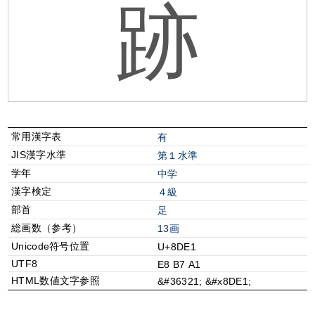
跡
常用漢字表
有
JIS漢字水準
第１水準
学年
中学
漢字検定
４級
部首
⾜
総画数（参考）
13画
Unicode符号位置
U+8DE1
UTF8
E8 B7 A1
HTML数値文字参照
&#36321; &#x8DE1;