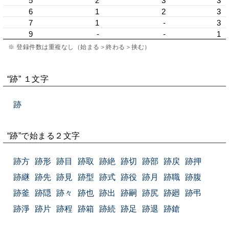
5
2
3
3
6
1
2
3
7
1
-
3
9
-
-
1
※ 登録件数は重複なし（始まる＞終わる＞挟む）
“跡” １文字
跡
“跡”で始まる２文字
跡方
跡形
跡目
跡取
跡絶
跡切
跡部
跡戻
跡押
跡継
跡先
跡見
跡型
跡式
跡役
跡月
跡職
跡腹
跡釜
跡隠
跡々
跡也
跡出
跡嗣
跡尻
跡廻
跡弔
跡淨
跡片
跡程
跡箱
跡続
跡足
跡退
跡鎗