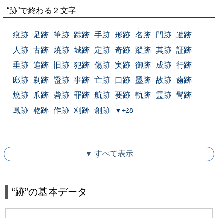
“跡”で終わる２文字
痕跡
足跡
筆跡
踪跡
手跡
形跡
名跡
門跡
遺跡
人跡
古跡
焼跡
城跡
定跡
奇跡
蹤跡
其跡
証跡
垂跡
追跡
旧跡
犯跡
傷跡
実跡
御跡
成跡
行跡
邸跡
剃跡
證跡
事跡
亡跡
口跡
墨跡
故跡
歯跡
燒跡
爪跡
砦跡
罪跡
航跡
要跡
軌跡
霊跡
髯跡
鳳跡
乾跡
作跡
刈跡
創跡
▼+28
▼ すべて表示
“跡”の基本データ