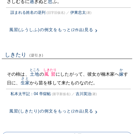
さしむるに
過
ぎぬと
思
ふ。
誤まれる姓名の逆列
伊東忠太
(旧字旧仮名)
／
(著)
風習(ふうしふ)の例文をもっと
見る
(2作品)
しきたり
(逆引き)
ところ
しきたり
か
その柿は、
土地
の
風習
にしたがって、彼女が楠木家へ
嫁
す
さと
日に、
生家
から苗を移して来たものなのだ。
私本太平記：04 帝獄帖
吉川英治
(新字新仮名)
／
(著)
風習(しきたり)の例文をもっと
見る
(2作品)