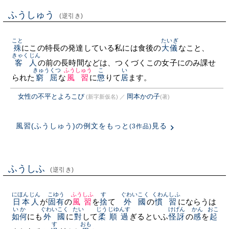
ふうしゅう
(逆引き)
こと
たいぎ
殊
にこの特長の発達している私には食後の
大儀
なこと、
きゃくじん
客人
の前の長時間などは、つくづくこの女子にのみ課せ
きゅうくつ
ふうしゅう
こ
い
られた
窮屈
な
風習
に
懲
りて
居
ます。
女性の不平とよろこび
岡本かの子
(新字新仮名)
／
(著)
風習(ふうしゅう)の例文をもっと
見る
(3作品)
ふうしふ
(逆引き)
にほんじん
こゆう
ふうしふ
す
ぐわいこく
くわんしふ
日本人
が
固有
の
風習
を
捨
てゝ
外國
の
慣習
にならうは
いか
ぐわいこく
たい
じうじゆんす
けげん
かん
おこ
如何
にも
外國
に
對
して
柔順過
ぎるといふ
怪訝
の
感
を
起
す
おも