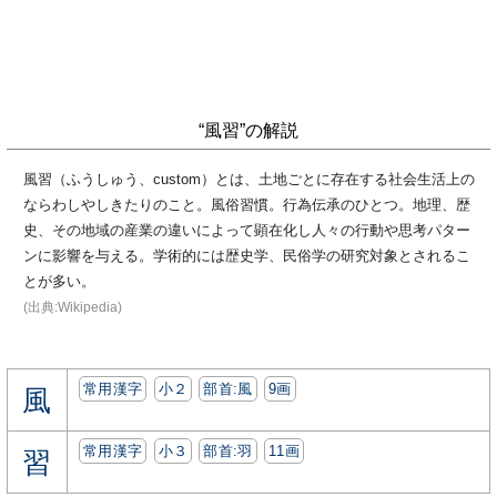
“風習”の解説
風習（ふうしゅう、custom）とは、土地ごとに存在する社会生活上の
ならわしやしきたりのこと。風俗習慣。行為伝承のひとつ。地理、歴
史、その地域の産業の違いによって顕在化し人々の行動や思考パター
ンに影響を与える。学術的には歴史学、民俗学の研究対象とされるこ
とが多い。
(出典:Wikipedia)
常用漢字
小２
部首:⾵
9画
風
常用漢字
小３
部首:⽻
11画
習