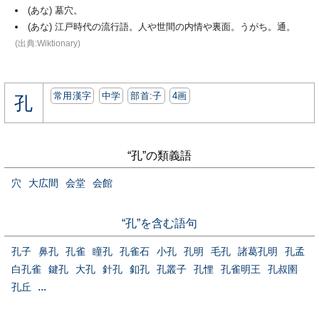
(あな) 墓穴。
(あな) 江戸時代の流行語。人や世間の内情や裏面。うがち。通。
(出典:Wiktionary)
常用漢字
中学
部首:⼦
4画
孔
“孔”の類義語
穴
大広間
会堂
会館
“孔”を含む語句
孔子
鼻孔
孔雀
瞳孔
孔雀石
小孔
孔明
毛孔
諸葛孔明
孔孟
白孔雀
鍵孔
大孔
針孔
釦孔
孔叢子
孔悝
孔雀明王
孔叔圉
...
孔丘