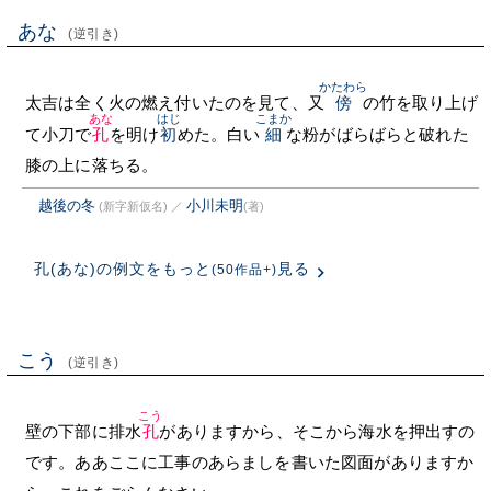
あな
(逆引き)
かたわら
太吉は全く火の燃え付いたのを見て、又
傍
の竹を取り上げ
あな
はじ
こまか
て小刀で
孔
を明け
初
めた。白い
細
な粉がばらばらと破れた
膝の上に落ちる。
越後の冬
小川未明
(新字新仮名)
／
(著)
孔(あな)の例文をもっと
見る
(50作品+)
こう
(逆引き)
こう
壁の下部に排水
孔
がありますから、そこから海水を押出すの
です。ああここに工事のあらましを書いた図面がありますか