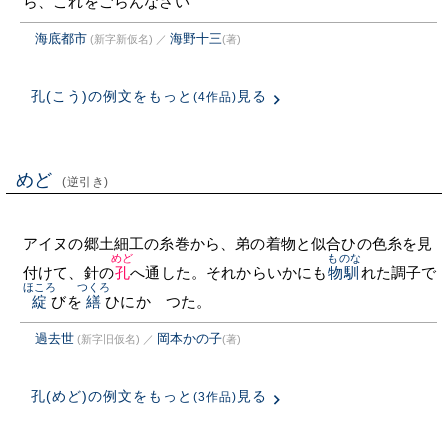
ら、これをごらんなさい
海底都市
海野十三
(新字新仮名)
／
(著)
孔(こう)の例文をもっと
見る
(4作品)
めど
(逆引き)
アイヌの郷土細工の糸巻から、弟の着物と似合ひの色糸を見
めど
ものな
付けて、針の
孔
へ通した。それからいかにも
物馴
れた調子で
ほころ
つくろ
綻
びを
繕
ひにかゝつた。
過去世
岡本かの子
(新字旧仮名)
／
(著)
孔(めど)の例文をもっと
見る
(3作品)