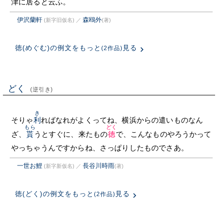
津に居ると云ふ。
伊沢蘭軒
森鴎外
(新字旧仮名)
／
(著)
徳(めぐむ)の例文をもっと
見る
(2作品)
どく
(逆引き)
き
そりゃ
利
ればなれがよくってね、横浜からの遣いものなん
もら
どく
ざ、
貰
うとすぐに、来たもの
徳
で、こんなものやろうかって
やっちゃうんですからね、さっぱりしたものでさあ。
一世お鯉
長谷川時雨
(新字新仮名)
／
(著)
徳(どく)の例文をもっと
見る
(2作品)