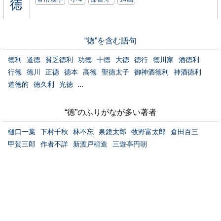
徳
“徳”を含む語句
徳利
道徳
貧乏徳利
功徳
十徳
大徳
徳行
徳川家
酒徳利
行徳
徳川
正徳
徳本
高徳
聖徳太子
御神酒徳利
神酒徳利
...
道徳的
徳久利
光徳
“徳”のふりがなが多い著者
樋口一葉
下村千秋
林不忘
泉鏡太郎
牧野富太郎
倉田百三
甲賀三郎
作者不詳
新渡戸稲造
三遊亭円朝