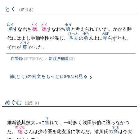
とく
(逆引き)
ゆう
とく
とく
ゆう
勇
すなわち
徳
、
徳
すなわち
勇
と考えられていた。かかる時
ひっぷ
ゆう
のぼ
代にはよしや動物性が混じ、
匹夫
の
勇
以上に
昇
らずとも、
とうと
それが
尊
かった。
自警録
新渡戸稲造
(新字新仮名)
／
(著)
徳(とく)の例文をもっと
見る
(50作品+)
めぐむ
(逆引き)
う
維新後其技大いに
售
れて、一時多く浅田宗伯に譲らなかつ
めぐむ
すゑ
た。
徳
さんは少時医を此玄道に学んだ。清川氏の
裔
は今大