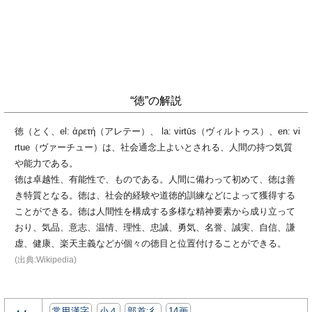
“徳”の解説
徳（とく、el: ἀρετή（アレテー）、 la: virtūs（ヴィルトゥス）、en: vi
rtue（ヴァーチュー）は、社会通念上よいとされる、人間の持つ気質
や能力である。
徳は卓越性、有能性で、ものである。人間に備わって初めて、徳は善
き特質となる。徳は、社会的経験や道徳的訓練などによって獲得する
ことができる。徳は人間性を構成する多様な精神要素から成り立って
おり、気品、意志、温情、理性、忠誠、勇気、名誉、誠実、自信、謙
虚、健康、楽天主義などが個々の徳目と位置付けることができる。
(出典:Wikipedia)
常用漢字
小４
部首:⼻
14画