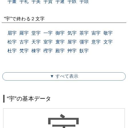
宇畫
宇礼
宇美
宇賀
宇遲
宇鉄
宇頭
“宇”で終わる２文字
眉宇
羅宇
堂宇
一宇
御宇
気宇
茶宇
宙宇
敬宇
松宇
古宇
天宇
室宇
寰宇
屋宇
彊宇
意宇
文宇
杜宇
梵宇
棟宇
檉宇
殿宇
艸宇
飫宇
▼ すべて表示
“宇”の基本データ