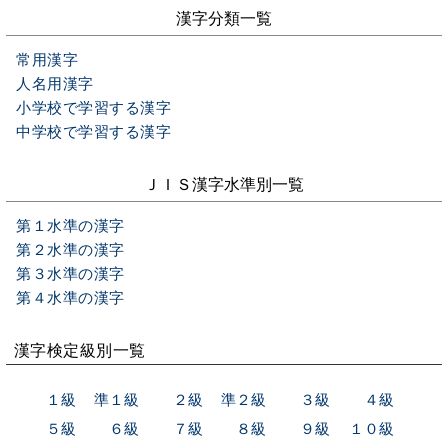
漢字分類一覧
常用漢字
人名用漢字
小学校で学習する漢字
中学校で学習する漢字
ＪＩＳ漢字水準別一覧
第１水準の漢字
第２水準の漢字
第３水準の漢字
第４水準の漢字
漢字検定級別一覧
１級
準１級
２級
準２級
３級
４級
５級
６級
７級
８級
９級
１０級