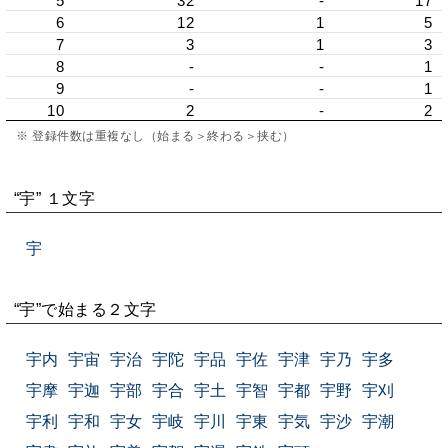
5
32
-
17
6
12
1
5
7
3
1
3
8
-
-
1
9
-
-
1
10
2
-
2
※ 登録件数は重複なし（始まる＞終わる＞挟む）
“宇” １文字
宇
“宇”で始まる２文字
宇内
宇宙
宇治
宇陀
宇品
宇佐
宇津
宇乃
宇多
宇摩
宇迦
宇部
宇合
宇土
宇智
宇都
宇野
宇刈
宇利
宇和
宇女
宇岐
宇川
宇東
宇気
宇沙
宇潮