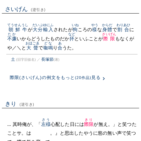
さいげん
(逆引き)
てうせんうし
だいぶ
ゆにふ
いね
やう
からだ
わりあひ
朝鮮牛
が
大分
輸入
されたが
狗
ころの
樣
な
身體
で
割合
に
たか
など
さいげん
不廉
いからどうしたものだか
抔
といふことが
際限
もなくが
おほごゑ
どな
あ
や／＼と
大聲
で
呶鳴
り
合
うた。
土
長塚節
(旧字旧仮名)
／
(著)
際限(さいげん)の例文をもっと
見る
(20作品)
きり
(逆引き)
さう
きり
... 其時俺が、「
左様
心配した日には
際限
が無え。」と笑つた
ことサ。はゝゝゝゝ。』と思出したやうに慾の無い声で笑つ