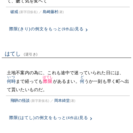
て、軈て気を変へて
破戒
島崎藤村
(新字旧仮名)
／
(著)
際限(きり)の例文をもっと
見る
(9作品)
はてし
(逆引き)
土地不案内の為に、これも途中で迷っていられた日には、
いつ
はてし
ど
何時
まで経っても
際限
があるまい。
何
うか一刻も早く町へ出
て貰いたいものだ。
飛騨の怪談
岡本綺堂
(新字新仮名)
／
(著)
際限(はてし)の例文をもっと
見る
(4作品)