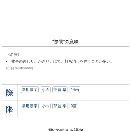
“際限”の意味
《名詞》
物事の終わり。かぎり。はて。打ち消しを伴うことが多い。
(出典:Wiktionary)
常用漢字
小５
部首:⾩
14画
際
常用漢字
小５
部首:⾩
9画
限
“際”で始まる語句