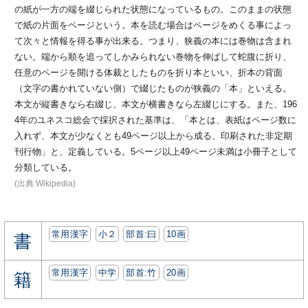
の紙が一方の端を綴じられた状態になっているもの。このままの状態
で紙の片面をページという。本を読む場合はページをめくる事によっ
て次々と情報を得る事が出来る。つまり、狭義の本には巻物は含まれ
ない。端から順を追ってしかみられない巻物を伸ばして蛇腹に折り、
任意のページを開ける体裁としたものを折り本といい、折本の背面
（文字の書かれていない側）で綴じたものが狭義の「本」といえる。
本文が縦書きなら右綴じ、本文が横書きなら左綴じにする。また、196
4年のユネスコ総会で採択された基準は、「本とは、表紙はページ数に
入れず、本文が少なくとも49ページ以上から成る、印刷された非定期
刊行物」と、定義している。5ページ以上49ページ未満は小冊子として
分類している。
(出典:Wikipedia)
常用漢字
小２
部首:⽈
10画
書
常用漢字
中学
部首:⽵
20画
籍