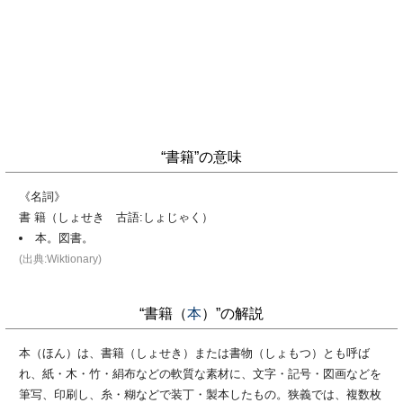
“書籍”の意味
《名詞》
書 籍（しょせき 古語:しょじゃく）
本。図書。
(出典:Wiktionary)
“書籍（
本
）”の解説
本（ほん）は、書籍（しょせき）または書物（しょもつ）とも呼ば
れ、紙・木・竹・絹布などの軟質な素材に、文字・記号・図画などを
筆写、印刷し、糸・糊などで装丁・製本したもの。狭義では、複数枚