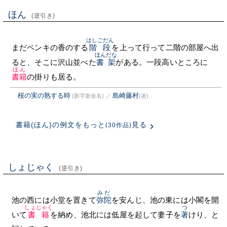
ほん
(逆引き)
はしごだん
まだペンキの香のする
階段
を上って行って二階の部屋へ出
ほんだな
ると、そこに沢山並べた
書架
がある。一段高いところに
ほん
書籍
の掛りも居る。
桜の実の熟する時
島崎藤村
(新字新仮名)
／
(著)
書籍(ほん)の例文をもっと
見る
(30作品)
しょじゃく
(逆引き)
みだ
池の西には小堂を置きて
弥陀
を安んじ、池の東には小閣を開
しょじゃく
つ
いて
書籍
を納め、池北には低屋を起して妻子を
著
けり、と