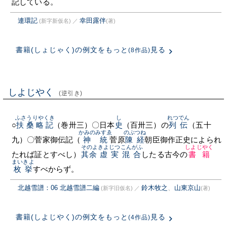
記している。
連環記
幸田露伴
(新字新仮名)
／
(著)
書籍(しょじゃく)の例文をもっと
見る
(8作品)
しよじやく
(逆引き)
ふさうりやくき
し
れつでん
○
扶桑略記
（巻卅三）〇日本
史
（百卅三）の
列伝
（五十
かみのみすゑ
のぶつね
九）〇菅家御伝記（
神統
菅原
陳経
朝臣御作正史によられ
そのよ
きよじつ
こんがふ
しよじやく
たれば証とすべし）
其余
虚実
混合
したる古今の
書籍
まいきよ
枚挙
すべからず。
北越雪譜：06 北越雪譜二編
鈴木牧之
、
山東京山
(新字旧仮名)
／
(著)
書籍(しよじやく)の例文をもっと
見る
(4作品)