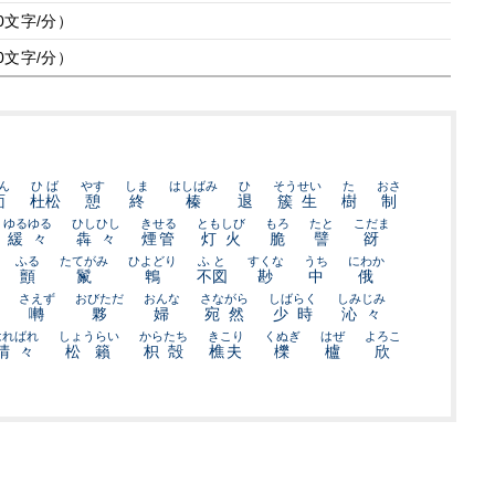
0文字/分）
0文字/分）
ん
ひば
やす
しま
はしばみ
ひ
そうせい
た
おさ
面
杜松
憩
終
榛
退
簇生
樹
制
ゆるゆる
ひしひし
きせる
ともしび
もろ
たと
こだま
緩々
犇々
煙管
灯火
脆
譬
谺
ふる
たてがみ
ひよどり
ふと
すくな
うち
にわか
顫
鬣
鵯
不図
尠
中
俄
さえず
おびただ
おんな
さながら
しばらく
しみじみ
囀
夥
婦
宛然
少時
沁々
はればれ
しょうらい
からたち
きこり
くぬぎ
はぜ
よろこ
晴々
松籟
枳殻
樵夫
櫟
櫨
欣