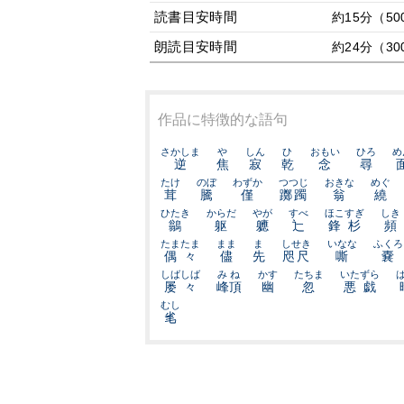
読書目安時間
約15分（50
朗読目安時間
約24分（30
作品に特徴的な語句
さかしま
や
しん
ひ
おもい
ひろ
め
逆
焦
寂
乾
念
尋
たけ
のぼ
わずか
つつじ
おきな
めぐ
茸
騰
僅
躑躅
翁
繞
ひたき
からだ
やが
すべ
ほこすぎ
しき
鶲
躯
軈
辷
鋒杉
頻
たまたま
まま
ま
しせき
いなな
ふくろ
偶々
儘
先
咫尺
嘶
嚢
しばしば
みね
かす
たちま
いたずら
屡々
峰頂
幽
忽
悪戯
むし
毟