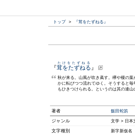
トップ
>
『茸をたずねる』
たけをたずねる
『
茸をたずねる
』
秋が来る。山風が吹き颪す。欅や榎の葉
かに転びつつ流れてゆく。そうすると毎
もひきつけられる。というのは其の連山
著者
飯田蛇笏
ジャンル
文学 > 日本
文字種別
新字新仮名