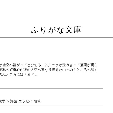
ふりがな文庫
が虚空へ群がってとびちる。谷川の水が澄みきって落栗が明ら
年私の好奇心が彼の大空へ連なり聳えた山々のふところへ深く
のふところにはさまざ …
文学 > 評論 エッセイ 随筆