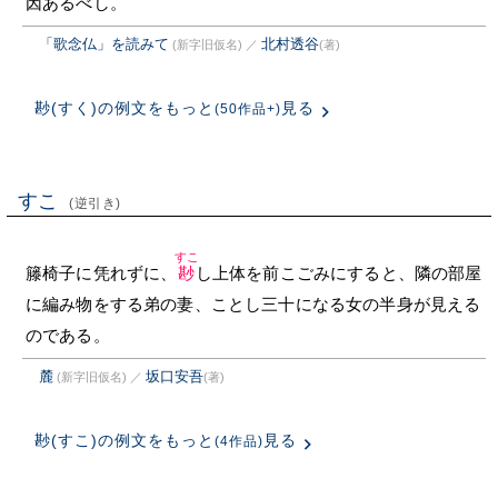
因あるべし。
「歌念仏」を読みて
北村透谷
(新字旧仮名)
／
(著)
尠(すく)の例文をもっと
見る
(50作品+)
すこ
(逆引き)
すこ
籐椅子に凭れずに、
尠
し上体を前こごみにすると、隣の部屋
に編み物をする弟の妻、ことし三十になる女の半身が見える
のである。
麓
坂口安吾
(新字旧仮名)
／
(著)
尠(すこ)の例文をもっと
見る
(4作品)