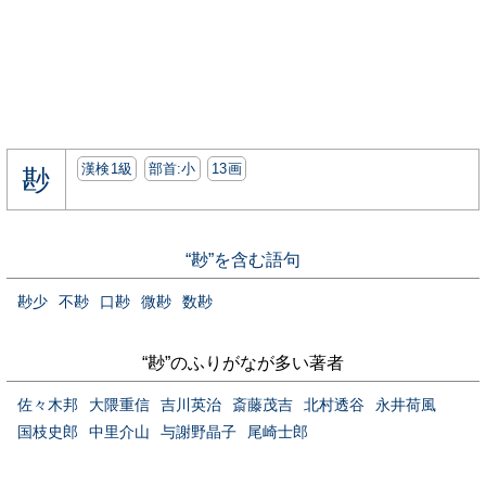
漢検1級
部首:⼩
13画
尠
“尠”を含む語句
尠少
不尠
口尠
微尠
数尠
“尠”のふりがなが多い著者
佐々木邦
大隈重信
吉川英治
斎藤茂吉
北村透谷
永井荷風
国枝史郎
中里介山
与謝野晶子
尾崎士郎