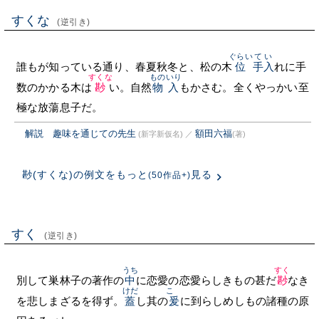
すくな
(逆引き)
ぐらい
てい
誰もが知っている通り、春夏秋冬と、松の木
位
手入
れに手
すくな
ものいり
数のかかる木は
尠
い。自然
物入
もかさむ。全くやっかい至
極な放蕩息子だ。
解説 趣味を通じての先生
額田六福
(新字新仮名)
／
(著)
尠(すくな)の例文をもっと
見る
(50作品+)
すく
(逆引き)
うち
すく
別して巣林子の著作の
中
に恋愛の恋愛らしきもの甚だ
尠
なき
けだ
こゝ
を悲しまざるを得ず。
蓋
し其の
爰
に到らしめしもの諸種の原