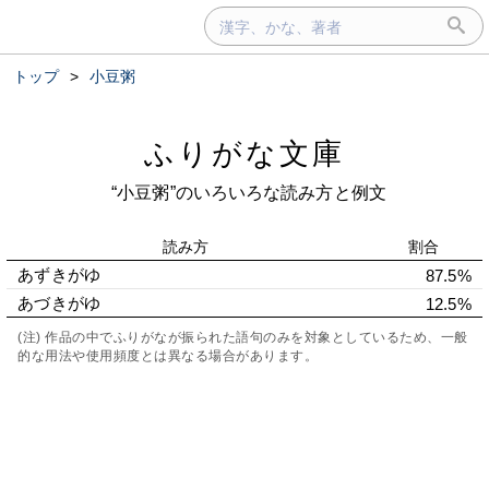
トップ
>
小豆粥
ふりがな文庫
“小豆粥”のいろいろな読み方と例文
読み方
割合
あずきがゆ
87.5%
あづきがゆ
12.5%
(注) 作品の中でふりがなが振られた語句のみを対象としているため、一般
的な用法や使用頻度とは異なる場合があります。