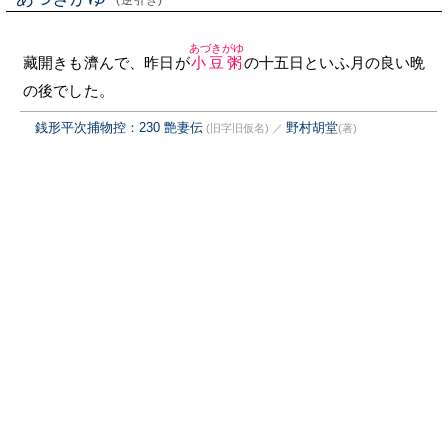
(逆引き)
あづきがゆ
藏開きも濟んで、昨日が
小豆粥
の十五日といふ月の良い晩
の後でした。
銭形平次捕物控：230 艶妻伝
野村胡堂
(旧字旧仮名)
／
(著)