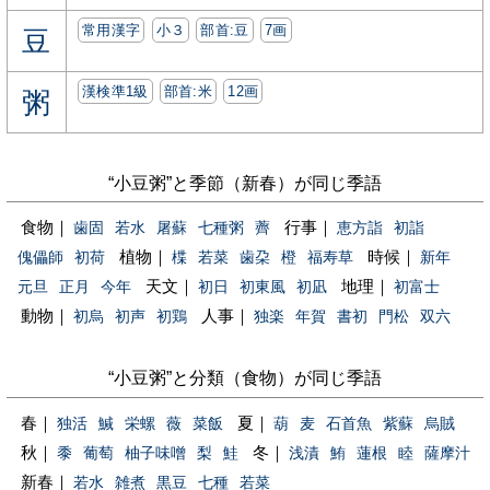
常用漢字
小３
部首:⾖
7画
豆
漢検準1級
部首:⽶
12画
粥
“小豆粥”と季節（新春）が同じ季語
食物｜
行事｜
歯固
若水
屠蘇
七種粥
薺
恵方詣
初詣
植物｜
時候｜
傀儡師
初荷
楪
若菜
歯朶
橙
福寿草
新年
天文｜
地理｜
元旦
正月
今年
初日
初東風
初凪
初富士
動物｜
人事｜
初烏
初声
初鶏
独楽
年賀
書初
門松
双六
“小豆粥”と分類（食物）が同じ季語
春｜
夏｜
独活
鰔
栄螺
薇
菜飯
葫
麦
石首魚
紫蘇
烏賊
秋｜
冬｜
黍
葡萄
柚子味噌
梨
鮭
浅漬
鮪
蓮根
睦
薩摩汁
新春｜
若水
雑煮
黒豆
七種
若菜