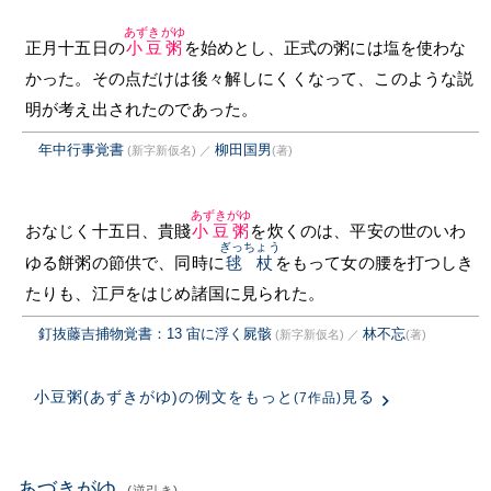
あずきがゆ
正月十五日の
小豆粥
を始めとし、正式の粥には塩を使わな
かった。その点だけは後々解しにくくなって、このような説
明が考え出されたのであった。
年中行事覚書
柳田国男
(新字新仮名)
／
(著)
あずきがゆ
おなじく十五日、貴賤
小豆粥
を炊くのは、平安の世のいわ
ぎっちょう
ゆる餅粥の節供で、同時に
毬杖
をもって女の腰を打つしき
たりも、江戸をはじめ諸国に見られた。
釘抜藤吉捕物覚書：13 宙に浮く屍骸
林不忘
(新字新仮名)
／
(著)
小豆粥(あずきがゆ)の例文をもっと
見る
(7作品)
あづきがゆ