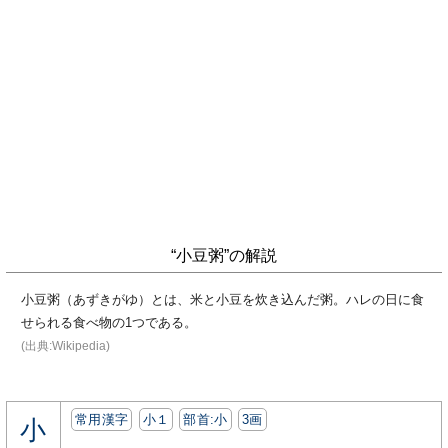
“小豆粥”の解説
小豆粥（あずきがゆ）とは、米と小豆を炊き込んだ粥。ハレの日に食
せられる食べ物の1つである。
(出典:Wikipedia)
常用漢字
小１
部首:⼩
3画
小