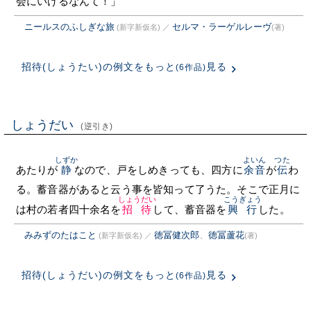
会にいけるなんて！」
ニールスのふしぎな旅
セルマ・ラーゲルレーヴ
(新字新仮名)
／
(著)
招待(しょうたい)の例文をもっと
見る
(6作品)
しょうだい
(逆引き)
しずか
よいん
つた
あたりが
静
なので、戸をしめきっても、四方に
余音
が
伝
わ
る。蓄音器があると云う事を皆知って了うた。そこで正月に
しょうだい
こうぎょう
は村の若者四十余名を
招待
して、蓄音器を
興行
した。
みみずのたはこと
徳冨健次郎
、
徳冨蘆花
(新字新仮名)
／
(著)
招待(しょうだい)の例文をもっと
見る
(6作品)