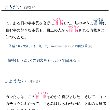
せうだい
(逆引き)
せうだい
ぬかるみ
で、ある日の事市長を官邸に
招待
した。蛙のやうに
泥濘
に
せうだい
住む事の好きな市長も、目上の人から
招待
される有難さは
知つてゐた。
茶話：05 大正八（一九一九）年
薄田泣菫
(新字旧仮名)
／
(著)
招待(せうだい)の例文をもっと
見る
(7作品)
しょうたい
(逆引き)
しょうたい
ガンたちは、この
招待
を心から喜びました。そして、白い
ガチョウにむかって、「きみはしあわせだぜ、ツルの大舞踏