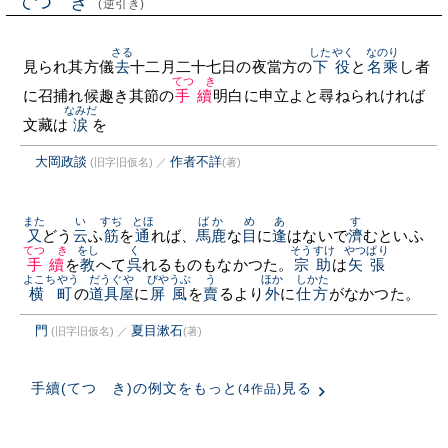
てつゞき
(逆引き)
さる
したやく
なのり
見られ其方儀
去
十二月二十七日の夜當方の
下役
と
名乘
し者
てつゞき
に召捕れ候趣き其節の
手續
明白に申立よと尋ねられければ
なみだ
文藏は
涙
を
大岡政談
作者不詳
(旧字旧仮名)
／
(著)
また
い
すぢ
とほ
ばか
め
あ
す
又
どう
云
ふ
筋
を
通
れば、
馬鹿
な
目
に
逢
はないで
濟
むといふ
てつゞき
をし
く
そうすけ
やつぱり
手續
を
教
へて
呉
れるものもなかつた。
宗助
は
矢張
よこちやう
だうぐや
びやうぶ
う
ほか
しかた
横町
の
道具屋
に
屏風
を
賣
るより
外
に
仕方
がなかつた。
門
夏目漱石
(旧字旧仮名)
／
(著)
手續(てつゞき)の例文をもっと
見る
(4作品)