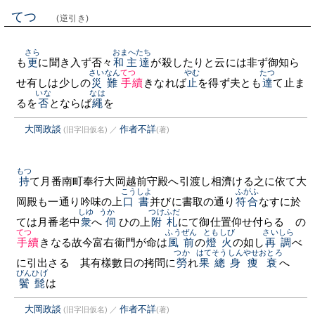
てつゞ
(逆引き)
さら
おまへたち
も
更
に聞き入ず否々
和主達
が殺したりと云には非ず御知ら
さいなん
てつゞ
やむ
たつ
せ有しは少しの
災難
手續
きなれば
止
を得ず夫とも
達
て止ま
いな
なは
るを
否
とならば
繩
を
大岡政談
作者不詳
(旧字旧仮名)
／
(著)
もつ
持
て月番南町奉行大岡越前守殿へ引渡し相濟ける之に依て大
こうしよ
ふがふ
岡殿も一通り吟味の上
口書
并びに書取の通り
符合
なすに於
しゆ
うかゞ
つけふだ
ては月番老中
衆
へ
伺
ひの上
附札
にて御仕置仰せ付らるゝの
てつゞ
ふうぜん
ともしび
さいしら
手續
きなる故今富右衞門が命は
風前
の
燈火
の如し
再調
べ
つか
はて
そうしん
やせおとろ
に引出さるゝ其有樣數日の拷問に
勞
れ
果
總身
痩衰
へ
びんひげ
鬢髭
は
大岡政談
作者不詳
(旧字旧仮名)
／
(著)