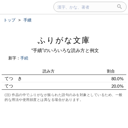
トップ
>
手續
ふりがな文庫
“手續”のいろいろな読み方と例文
新字：
手続
読み方
割合
てつゞき
80.0%
てつゞ
20.0%
(注) 作品の中でふりがなが振られた語句のみを対象としているため、一般
的な用法や使用頻度とは異なる場合があります。