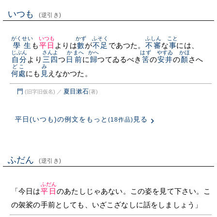
いつも
(逆引き)
がくせい
いつも
かず
ふそく
ふしん
こと
學生
も
平日
よりは
數
が
不足
であつた。
不審
な
事
には、
じぶん
さんよ
か
まへ
かへ
はず
やすゐ
かほ
自分
より
三四
つ
日
前
に
歸
つてゐるべき
筈
の
安井
の
顏
さへ
どこ
み
何處
にも
見
えなかつた。
門
夏目漱石
(旧字旧仮名)
／
(著)
平日(いつも)の例文をもっと
見る
(18作品)
ふだん
(逆引き)
ふだん
「今日は
平日
のあたしじゃあない。この姿を見て下さい。こ
の袈裟の手前としても、いざこざなしに話をしましょう」