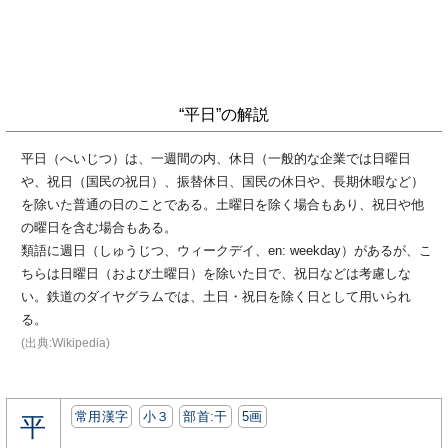
“平日”の解説
平日（へいじつ）は、一週間の内、休日（一般的な企業では日曜日
や、祝日（国民の祝日）、振替休日、国民の休日や、長期休暇など）
を除いた普通の日のことである。土曜日を除く場合もあり、祝日や他
の曜日を含む場合もある。
類語に週日（しゅうじつ、ウィークデイ、en: weekday）があるが、こ
ちらは日曜日（および土曜日）を除いた日で、祝日などは考慮しな
い。鉄道のダイヤグラムでは、土日・祝日を除く日として用いられ
る。
(出典:Wikipedia)
常用漢字
小３
部首:⼲
5画
平