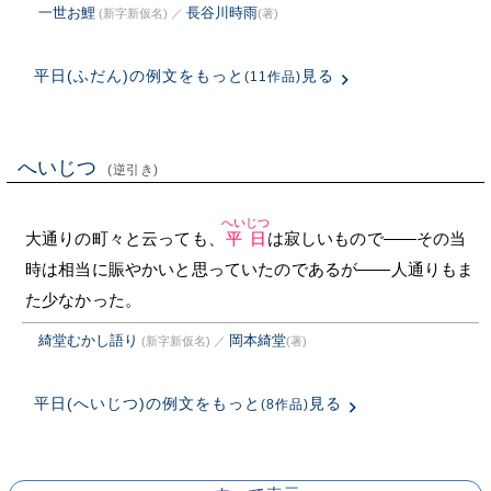
一世お鯉
長谷川時雨
(新字新仮名)
／
(著)
平日(ふだん)の例文をもっと
見る
(11作品)
へいじつ
(逆引き)
へいじつ
大通りの町々と云っても、
平日
は寂しいもので——その当
時は相当に賑やかいと思っていたのであるが——人通りもま
た少なかった。
綺堂むかし語り
岡本綺堂
(新字新仮名)
／
(著)
平日(へいじつ)の例文をもっと
見る
(8作品)