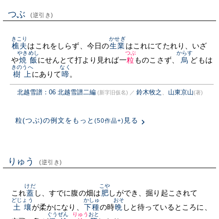
つぶ
(逆引き)
きこり
かせぎ
樵夫
はこれをしらず、今日の
生業
はこれにてたれり、いざ
やきめし
つぶ
からす
や
焼飯
にせんとて打より見れば一
粒
ものこさず、
烏
どもは
きのうへ
なく
樹上
にありて
啼
。
北越雪譜：06 北越雪譜二編
鈴木牧之
、
山東京山
(新字旧仮名)
／
(著)
粒(つぶ)の例文をもっと
見る
(50作品+)
りゅう
(逆引き)
けだ
こや
これ
蓋
し、すでに腹の畑は
肥
しができ、掘り起こされて
どじょう
かしゅ
おそ
土壤
が柔かになり、
下種
の時
晩
しと待っているところに、
ぐうぜん
りゅう
おと