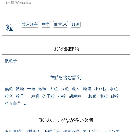
(出典:Wikipedia)
常用漢字
中学
部首:⽶
11画
粒
“粒”の関連語
微粒子
“粒”を含む語句
粟粒
飯粒
一粒
粒珠
大粒
豆粒
粒々
粒選
小豆粒
水粒
粒立
粒子
一粒選
芥子粒
小粒
胡麻粒
一粒種
米粒
砂粒
...
粒々辛苦
“粒”のふりがなが多い著者
浜田青陵
下村湖人
下村千秋
作者不詳
アリギエリ・ダンテ