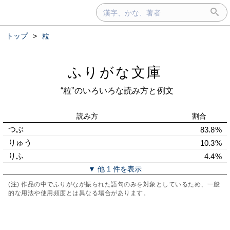
トップ
>
粒
ふりがな文庫
“粒”のいろいろな読み方と例文
読み方
割合
つぶ
83.8%
りゅう
10.3%
りふ
4.4%
▼ 他 1 件を表示
(注) 作品の中でふりがなが振られた語句のみを対象としているため、一般
的な用法や使用頻度とは異なる場合があります。