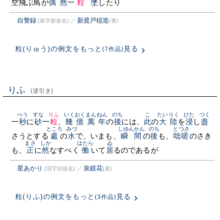
空飛ぶ鳥が
偶然
一
粒
墜
したり
自警録
新渡戸稲造
(新字新仮名)
／
(著)
粒(りゅう)の例文をもっと
見る
(7作品)
りふ
(逆引き)
べう
すな
りふ
いくおくまんねん
のち
こ
たいりく
ひた
つく
一
秒
に
砂
一
粒
、
幾億萬年
の
後
には、
此
の
大陸
を
浸
し
盡
ところ
みづ
しゆんかん
のち
とつさ
さうとする
處
の
水
で、いまも、
瞬間
の
後
も、
咄嗟
のさき
まさ
しか
はたら
ゐ
も、
正
に
然
なすべく
働
いて
居
るのであるが
星あかり
泉鏡花
(旧字旧仮名)
／
(著)
粒(りふ)の例文をもっと
見る
(3作品)