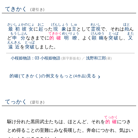
てきかく
(逆引き)
さいしょ
かのじょ
おこ
げんしょう
しゅ
れいし
ほと
最初
彼女
に
起
った
現象
は
主
として
霊視
で、それは
殆
ん
もうしぶん
てきかく
めいりょう
けんゆう
とっぱ
また
ど
申分
なきまでに
的確
明瞭
、よく
顕幽
を
突破
し、
又
えんきん
とっぱ
遠近
を
突破
しました。
小桜姫物語：03 小桜姫物語
浅野和三郎
(新字新仮名)
／
(著)
的確(てきかく)の例文をもっと
見る
(4作品)
てっかく
(逆引き)
てっかく
駆け分れた黒田武士たちは、ほとんど、それを
的確
につき
とめ得ることの至難にみな長嘆した。奔命につかれ、気はい