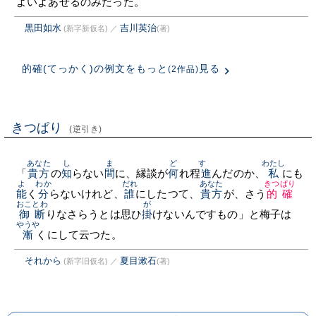
よいよあせるのみだった。
黒田如水
吉川英治
(新字新仮名)
／
(著)
的確(てっかく)の例文をもっと
見る
(2作品)
きつぱり
(逆引き)
あなた
し
ま
ど
すゝ
わたし
「
貴方
の
知
らない
間
に、縁談が
何
れ程
進
んだのか、
私
にも
よ
わか
だれ
あなた
きつぱり
能
く
分
らないけれど、
誰
にしたつて、
貴方
が、さう
的確
おことわ
が
御断
りなさらうとは思ひ
掛
けないんですもの」と梅子は
やうや
漸
くにして云つた。
それから
夏目漱石
(新字旧仮名)
／
(著)