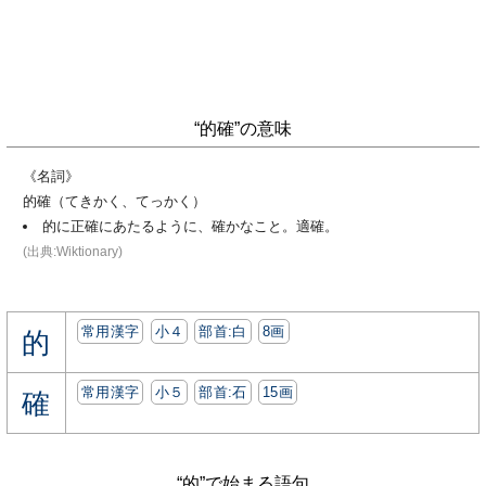
“的確”の意味
《名詞》
的確（てきかく、てっかく）
的に正確にあたるように、確かなこと。適確。
(出典:Wiktionary)
常用漢字
小４
部首:⽩
8画
的
常用漢字
小５
部首:⽯
15画
確
“的”で始まる語句