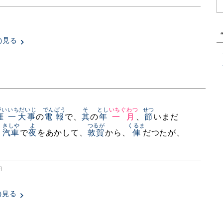
見る
)
がい
いちだいじ
でんぱう
そ
とし
いちぐわつ
せつ
涯
一大事
の
電報
で、
其
の
年
一月
、
節
いまだ
きしや
よ
つるが
くるま
、
汽車
で
夜
をあかして、
敦賀
から、
俥
だつたが、
)
見る
)