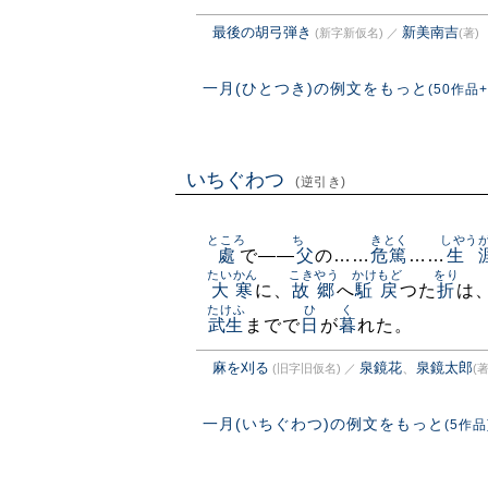
最後の胡弓弾き
新美南吉
(新字新仮名)
／
(著)
一月(ひとつき)の例文をもっと
(50作品+
いちぐわつ
(逆引き)
ところ
ちゝ
きとく
しやう
處
で——
父
の……
危篤
……
生
たいかん
こきやう
かけもど
をり
大寒
に、
故郷
へ
駈戻
つた
折
は
たけふ
ひ
く
武生
までで
日
が
暮
れた。
麻を刈る
泉鏡花
、
泉鏡太郎
(旧字旧仮名)
／
(著
一月(いちぐわつ)の例文をもっと
(5作品