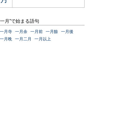
“一月”で始まる語句
一月寺
一月余
一月前
一月餘
一月後
一月晩
一月二月
一月以上