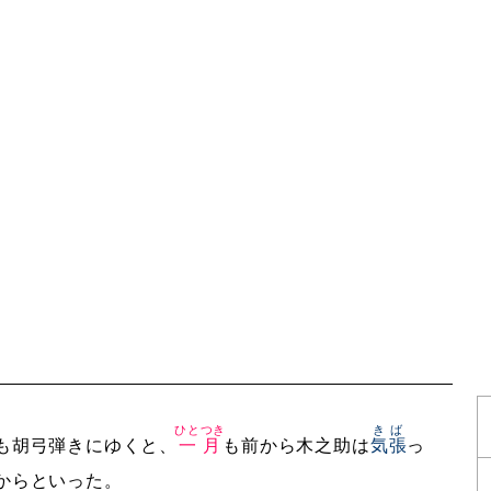
ひとつき
きば
も胡弓弾きにゆくと、
一月
も前から木之助は
気張
っ
からといった。