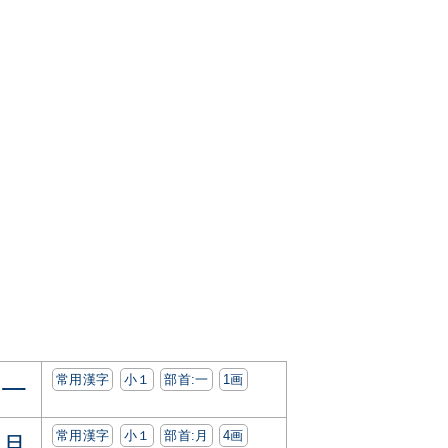
常用漢字
小１
部首:⼀
1画
一
常用漢字
小１
部首:⽉
4画
月