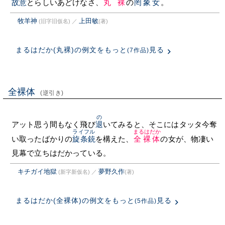
故意
とらしいあどけなさ、
丸裸
の
罔象女
。
牧羊神
上田敏
(旧字旧仮名)
／
(著)
まるはだか(丸裸)の例文をもっと
見る
(7作品)
全裸体
(逆引き)
の
アット思う間もなく飛び
退
いてみると、そこにはタッタ今奪
ライフル
まるはだか
い取ったばかりの
旋条銃
を構えた、
全裸体
の女が、物凄い
見幕で立ちはだかっている。
キチガイ地獄
夢野久作
(新字新仮名)
／
(著)
まるはだか(全裸体)の例文をもっと
見る
(5作品)