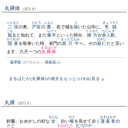
丸裸体
(逆引き)
ふたまた
とむろ
ふもと
つ
きょうぞく
二俣
の奥、
戸室
の
麓
、岩で城を
築
いた山寺に、
兇賊
こも
らそつ
とりかた
たにんず
籠
ると知れて、まだ
邏卒
といった時分、
捕方
が
多人数
、
かくれが
まっただなか
おやじ
隠家
を取巻いた時、表門の
真只中
へ、その
親仁
だと言い
まるはだか
ます、六尺一つの
丸裸体
薬草取
泉鏡花
(新字新仮名)
／
(著)
まるはだか(丸裸体)の例文をもっと
見る
(11作品)
丸裸
(逆引き)
をんな
のど
はすはもの
鈴蘭、おめかしの好な
女
、白い
喉
を見せて歩く
蓮葉者
の
わざ
まるはだか
みづはのめ