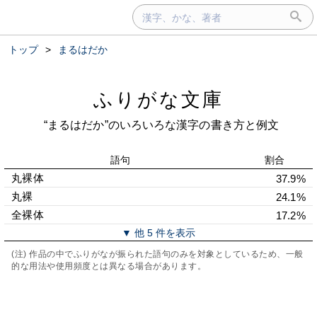
トップ
>
まるはだか
ふりがな文庫
“まるはだか”のいろいろな漢字の書き方と例文
語句
割合
丸裸体
37.9%
丸裸
24.1%
全裸体
17.2%
▼ 他 5 件を表示
(注) 作品の中でふりがなが振られた語句のみを対象としているため、一般
的な用法や使用頻度とは異なる場合があります。