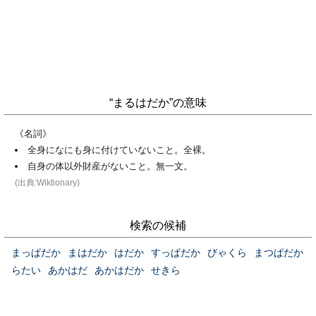
“まるはだか”の意味
《名詞》
全身になにも身に付けていないこと。全裸。
自身の体以外財産がないこと。無一文。
(出典:Wiktionary)
検索の候補
まっぱだか
まはだか
はだか
すっぱだか
びゃくら
まつぱだか
らたい
あかはだ
あかはだか
せきら