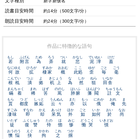
文字種別
新字新仮名
読書目安時間
約14分（500文字/分）
朗読目安時間
約24分（300文字/分）
作品に特徴的な語句
もし
ふげん
ため
ろう
つい
かなし
でいねい
けだ
若
附言
為
弄
就
悲
泥濘
蓋
なにゆえ
ひろが
すみか
おおむ
ここ
ゆが
ごと
ごう
何故
拡
棲家
概
此処
歪
毎
毫
こんてい
つぶ
よ
きじょう
な
しか
ねら
いなか
根柢
潰
拠
机上
為
然
狙
田舎
まんちゃく
まれ
はず
ののし
はいふ
はんばつ
ちゅうもん
瞞着
稀
筈
罵
肺腑
藩閥
註文
もら
つど
しっと
うんぬん
また
もっ
にわか
おれ
ま
貰
都度
嫉妬
云々
亦
以
俄
俺
先
すごみ
すなわ
かえ
あっけ
ほか
ごと
いか
おい
なお
凄味
即
却
呆気
外
如
如何
於
尚
いたず
ふくしゅう
たの
ほ
みじ
どうこく
いきどお
徒
復讐
恃
惚
惨
慟哭
憤
おうのう
えぐ
かかわ
これ
つか
懊悩
抉
拘
之
掴