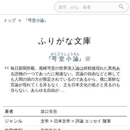
トップ
>
『咢堂小論』
ふりがな文庫
がくどうしょうろん
『
咢堂小論
』
毎日新聞所載、尾崎咢堂の世界浪人論は終戦後現れた異色あ
る読物の一つであったに相違ない。言論の自由などと称して
も人間の頭の方が限定されているのであるから、俄に新鮮な
言論が現れてくる筈もなく、之を日本文化の低さと見るのも
当らない。あらゆる自由が …
著者
坂口安吾
ジャンル
文学 > 日本文学 > 評論 エッセイ 随筆