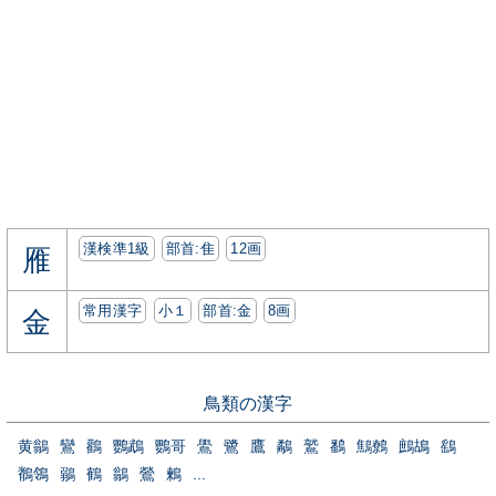
漢検準1級
部首:⾫
12画
雁
常用漢字
小１
部首:⾦
8画
金
鳥類の漢字
黄鶲
鸞
鸛
鸚鵡
鸚哥
鷽
鷺
鷹
鷸
鷲
鷭
鷦鷯
鷓鴣
鷂
鶺鴒
鶸
鶴
鶲
鶯
鶫
...