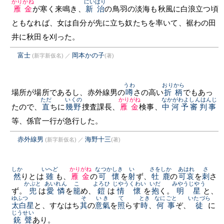
かりがね
にいばり
雁金
が寒く来鳴き、
新治
の鳥羽の淡海も秋風に白浪立つ頃
ともなれば、女は自分が先に立ち奴たちを率いて、裾わの田
井に秋田を刈った。
富士
岡本かの子
(新字新仮名)
／
(著)
うわ
おりから
場所が場所であるし、赤外線男の
噂
さの高い
折柄
でもあっ
ただ
いくの
かりがね
なかがわよしんはんじ
たので、
直
ちに
幾野
捜査課長、
雁金
検事、
中河予審判事
等、係官一行が急行した。
赤外線男
海野十三
(新字新仮名)
／
(著)
しか
いへど
かりがね
なつかしき
い
さをしか
あはれ
さ
然
りとは
雖
も、
雁金
の
可懷
を
射
ず、
牡鹿
の
可哀
を
刺
さ
かぶと
あいれん
こ
よろひ
じやうくわい
いだ
みやうじやう
ず。
兜
は
愛憐
を
籠
め、
鎧
は
情懷
を
抱
く。
明星
と、
ゆふつゞ
そ
いき
て
とき
なにごと
いたづら
太白星
と、すなはち
其
の
意氣
を
照
らす
時
、
何事
ぞ、
徒
に
じうせい
銃聲
あり。