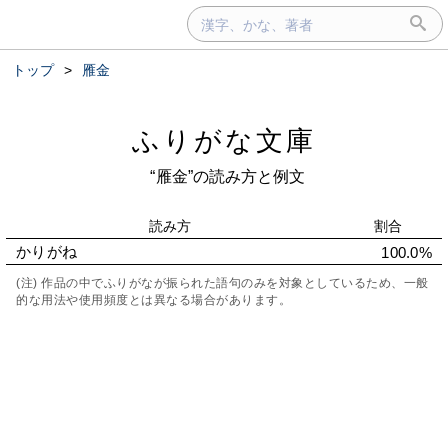
トップ
>
雁金
ふりがな文庫
“雁金”の読み方と例文
読み方
割合
かりがね
100.0%
(注) 作品の中でふりがなが振られた語句のみを対象としているため、一般
的な用法や使用頻度とは異なる場合があります。