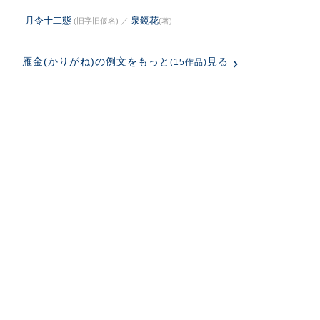
月令十二態
泉鏡花
(旧字旧仮名)
／
(著)
雁金(かりがね)の例文をもっと
見る
(15作品)