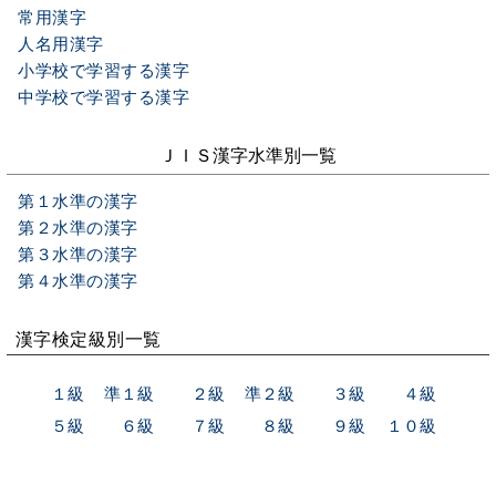
常用漢字
人名用漢字
小学校で学習する漢字
中学校で学習する漢字
ＪＩＳ漢字水準別一覧
第１水準の漢字
第２水準の漢字
第３水準の漢字
第４水準の漢字
漢字検定級別一覧
１級
準１級
２級
準２級
３級
４級
５級
６級
７級
８級
９級
１０級