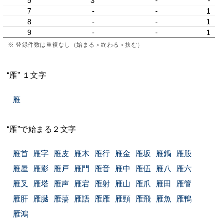
5
3
-
-
7
-
-
1
8
-
-
1
9
-
-
1
※ 登録件数は重複なし（始まる＞終わる＞挟む）
“雁” １文字
雁
“雁”で始まる２文字
雁首
雁字
雁皮
雁木
雁行
雁金
雁坂
雁鍋
雁股
雁屋
雁影
雁戸
雁門
雁音
雁中
雁伍
雁八
雁六
雁叉
雁塔
雁声
雁宕
雁射
雁山
雁爪
雁田
雁管
雁肝
雁臓
雁蕩
雁語
雁雁
雁頸
雁飛
雁魚
雁鴨
雁鴻