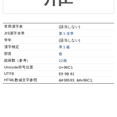
常用漢字表
(該当しない)
JIS漢字水準
第１水準
学年
(該当しない)
漢字検定
準１級
部首
⾫
総画数（参考）
12画
Unicode符号位置
U+96C1
UTF8
E9 9B 81
HTML数値文字参照
&#38593; &#x96C1;