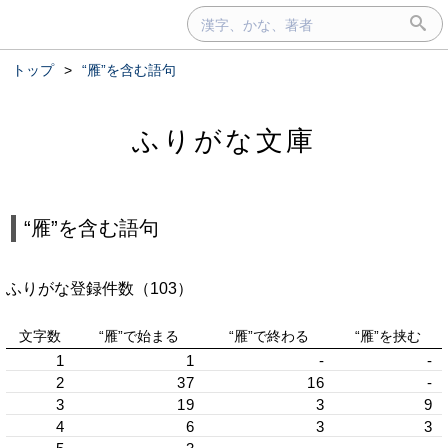
トップ
>
“雁”を含む語句
ふりがな文庫
“雁”を含む語句
ふりがな登録件数（103）
文字数
“雁”で始まる
“雁”で終わる
“雁”を挟む
1
1
-
-
2
37
16
-
3
19
3
9
4
6
3
3