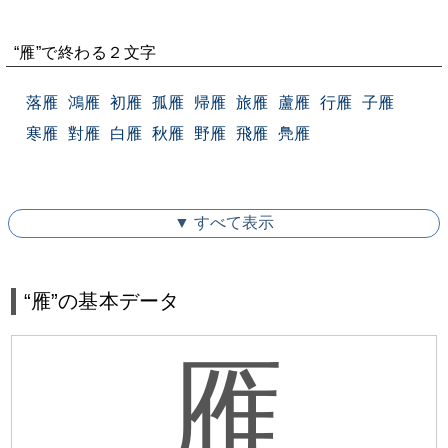
“雁”で終わる２文字
落雁
鴻雁
初雁
孤雁
帰雁
旅雁
蘆雁
行雁
子雁
寒雁
對雁
白雁
秋雁
野雁
飛雁
鳧雁
▼ すべて表示
“雁”の基本データ
雁