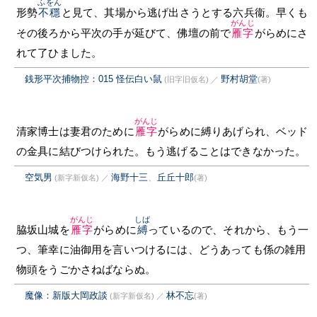
ふをん
形勢
不穩
と見て、其場から逃げ出さうとする六兵衞。早くも
がんじ
その後ろから平次の手が延びて、佛壇の前で
雁字
がらめにさ
れて了ひました。
銭形平次捕物控：015 怪伝白い鼠
野村胡堂
(旧字旧仮名)
／
(著)
がんじ
清家博士は妻君のために
雁字
がらめに縛りあげられ、ベッド
の金具に結びつけられた。もう逃げることはできなかった。
空気男
海野十三
、
丘丘十郎
(新字新仮名)
／
(著)
がんじ
しば
脇坂山城を
雁字
がらめに
縛
っているので、それから、もう一
つ、筆幸に油御用を言いつけるには、どうあっても係の雑用
物頭をうごかさねばならぬ。
魔像：新版大岡政談
林不忘
(新字新仮名)
／
(著)