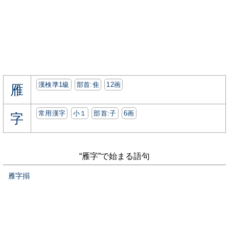
漢検準1級
部首:⾫
12画
雁
常用漢字
小１
部首:⼦
6画
字
“雁字”で始まる語句
雁字搦