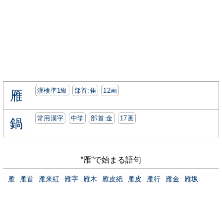
漢検準1級
部首:⾫
12画
雁
常用漢字
中学
部首:⾦
17画
鍋
“雁”で始まる語句
雁
雁首
雁来紅
雁字
雁木
雁皮紙
雁皮
雁行
雁金
雁坂