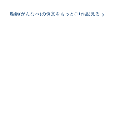
雁鍋(がんなべ)の例文をもっと
見る
(11作品)