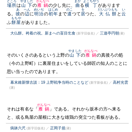
ところ
やました
がんなべ
まが
よこちやう
場所
は
山下
の
雁鍋
の少し先に、
曲
る
横丁
があります
あ
へん
めいぢ
はじめ
のこ
を
だいぶつもち
い
る。
彼
の
辺
に
明治
の
初年
まで
遺
つて
居
つた、
大仏餅
と
云
もちや
ふ
餅屋
がありました。
大仏餅。袴着の祝。新まへの盲目乞食
三遊亭円朝
(新字旧仮名)
／
(著)
やました
がんなべ
そのいくさのあるという上野の
山下
の
雁鍋
の真後ろの処
（今の上野町）に裏屋住まいをしている師匠の知人のことに
思い当ったのであります。
幕末維新懐古談：19 上野戦争当時のことなど
高村光雲
(新字新仮名)
／
(著)
がんなべ
それは有名な「
雁鍋
」である。それから坂本の方へ来る
と、或る鳥屋の屋根に大きな雄鶏の突立つた看板がある。
病牀六尺
正岡子規
(新字旧仮名)
／
(著)