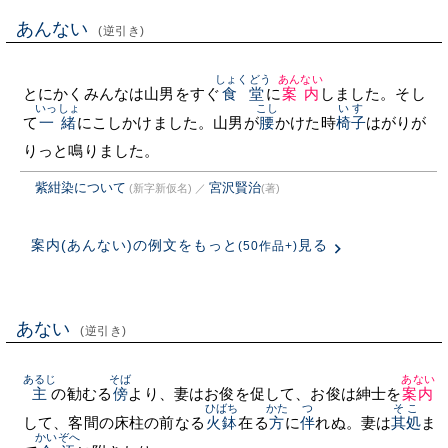
あんない
(逆引き)
しょくどう
あんない
とにかくみんなは山男をすぐ
食堂
に
案内
しました。そし
いっしょ
こし
いす
て
一緒
にこしかけました。山男が
腰
かけた時
椅子
はがりが
りっと鳴りました。
紫紺染について
宮沢賢治
(新字新仮名)
／
(著)
案内(あんない)の例文をもっと
見る
(50作品+)
あない
(逆引き)
あるじ
そば
あない
主
の勧むる
傍
より、妻はお俊を促して、お俊は紳士を
案内
ひばち
かた
つ
そこ
して、客間の床柱の前なる
火鉢
在る
方
に
伴
れぬ。妻は
其処
ま
かいぞへ