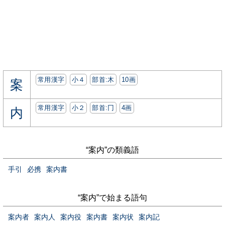
常用漢字
小４
部首:⽊
10画
案
常用漢字
小２
部首:⼌
4画
内
“案内”の類義語
手引
必携
案内書
“案内”で始まる語句
案内者
案内人
案内役
案内書
案内状
案内記