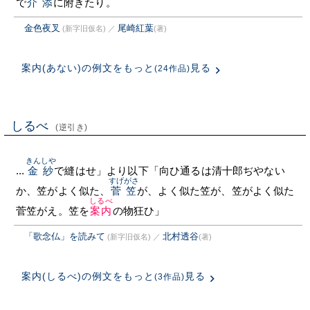
で
介添
に附きたり。
金色夜叉
尾崎紅葉
(新字旧仮名)
／
(著)
案内(あない)の例文をもっと
見る
(24作品)
しるべ
(逆引き)
きんしや
...
金紗
で縫はせ」より以下「向ひ通るは清十郎ぢやない
すげがさ
か、笠がよく似た、
菅笠
が、よく似た笠が、笠がよく似た
しるべ
菅笠がえ。笠を
案内
の物狂ひ」
「歌念仏」を読みて
北村透谷
(新字旧仮名)
／
(著)
案内(しるべ)の例文をもっと
見る
(3作品)