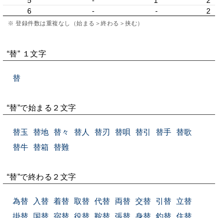
5
-
1
2
6
-
-
2
※ 登録件数は重複なし（始まる＞終わる＞挟む）
“替” １文字
替
“替”で始まる２文字
替玉
替地
替々
替人
替刃
替唄
替引
替手
替歌
替牛
替箱
替難
“替”で終わる２文字
為替
入替
着替
取替
代替
両替
交替
引替
立替
掛替
国替
宿替
役替
鞍替
張替
身替
釣替
住替