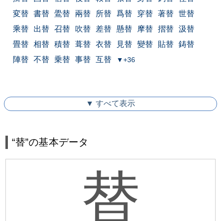
変替
書替
鷽替
兩替
所替
爲替
穿替
著替
世替
乘替
出替
召替
吹替
差替
懸替
摩替
摺替
汲替
畳替
相替
積替
葺替
衣替
見替
變替
貼替
鋳替
陣替
不替
乗替
事替
互替
▼+36
▼ すべて表示
“替”の基本データ
替