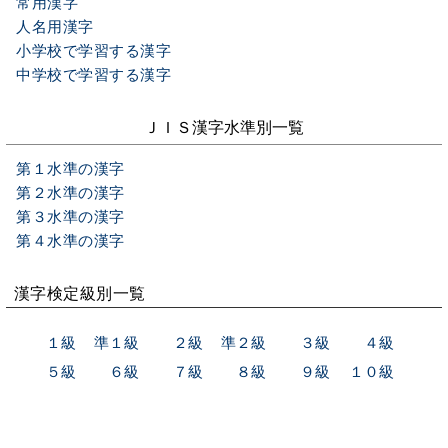
常用漢字
人名用漢字
小学校で学習する漢字
中学校で学習する漢字
ＪＩＳ漢字水準別一覧
第１水準の漢字
第２水準の漢字
第３水準の漢字
第４水準の漢字
漢字検定級別一覧
１級
準１級
２級
準２級
３級
４級
５級
６級
７級
８級
９級
１０級