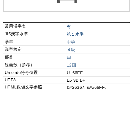
常用漢字表
有
JIS漢字水準
第１水準
学年
中学
漢字検定
４級
部首
⽈
総画数（参考）
12画
Unicode符号位置
U+66FF
UTF8
E6 9B BF
HTML数値文字参照
&#26367; &#x66FF;