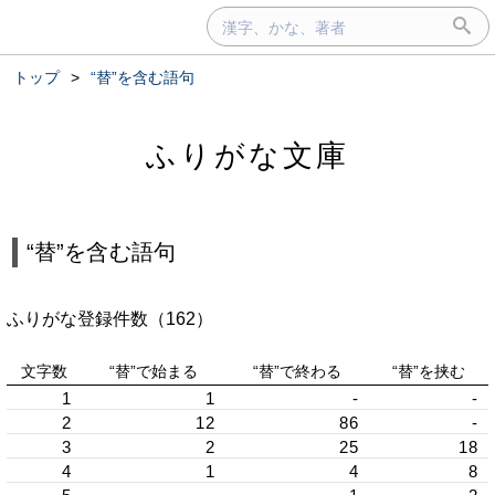
トップ
>
“替”を含む語句
ふりがな文庫
“替”を含む語句
ふりがな登録件数（162）
文字数
“替”で始まる
“替”で終わる
“替”を挟む
1
1
-
-
2
12
86
-
3
2
25
18
4
1
4
8