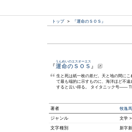
トップ
>
『運命のＳＯＳ』
うんめいのエスオーエス
『
運命のＳＯＳ
』
生と死は紙一枚の差だ。天と地の間にこ
て最も端的に示すものに、海洋ほど不遠
すると云い得る。 タイタニック号—— The 
著者
牧逸
ジャンル
文学 
文字種別
新字