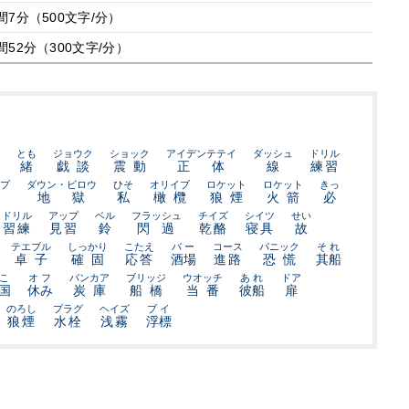
間7分（500文字/分）
間52分（300文字/分）
とも
ジョウク
ショック
アイデンテテイ
ダッシュ
ドリル
緒
戯談
震動
正体
線
練習
プ
ダウン・ビロウ
ひそ
オリイブ
ロケット
ロケット
きっ
地獄
私
橄欖
狼煙
火箭
必
ドリル
アップ
ベル
フラッシュ
チイズ
シイツ
せい
習練
見習
鈴
閃過
乾酪
寝具
故
テエブル
しっかり
こたえ
バー
コース
パニック
それ
卓子
確固
応答
酒場
進路
恐慌
其船
こ
オフ
バンカア
ブリッジ
ウオッチ
あれ
ドア
国
休み
炭庫
船橋
当番
彼船
扉
のろし
プラグ
ヘイズ
ブイ
狼煙
水栓
浅霧
浮標