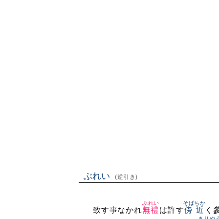
ぶれい
(逆引き)
ぶれい
そば
ちか
致す事なかれ
無禮
は許す
傍
近
く
きりや