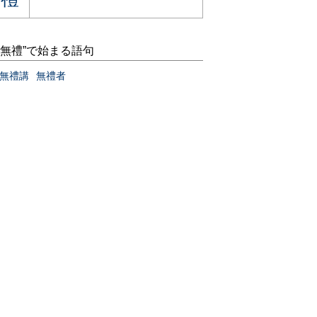
“無禮”で始まる語句
無禮講
無禮者