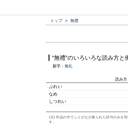
トップ
>
無禮
“無禮”のいろいろな読み方と
新字：
無礼
読み方
ぶれい
なめ
しつれい
(注) 作品の中でふりがなが振られた語句のみ
す。