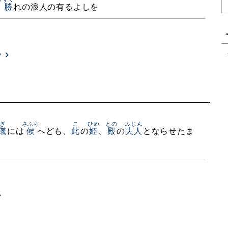
量
勝
れの浪人の有るよしを
る
ぎ
さふら
こ
ひめ
との
ふじん
儀
には
候
へども、
此
の
姫
、
殿
の
夫人
とならせたま