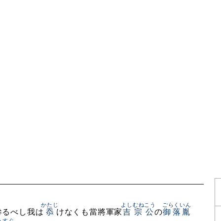
かたじ
よしむねこう
ごらくいん
參るべし我は
忝
けなくも當將軍家
吉宗公
の
御落胤
う
すぐ