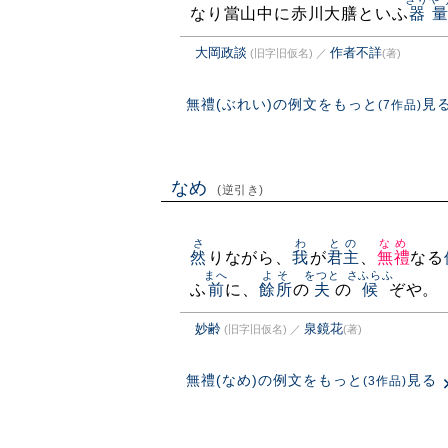
なり當山中に赤川大膳といふ
器
大岡政談
作者不詳
(旧字旧仮名)
／
(著)
無禮(ぶれい)の例文をもっと
見
(7作品)
なめ
(逆引き)
さ
わ
との
なめ
然
りながら、
我
が
君主
、
無禮
なる
まへ
よそ
をつと
さふらふ
ふ
前
に、
餘所
の
夫
の
候
ぞや。
妙齢
泉鏡花
(旧字旧仮名)
／
(著)
無禮(なめ)の例文をもっと
見る
(3作品)