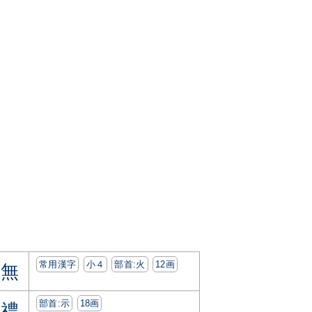
常用漢字
小４
部首:⽕
12画
無
部首:⽰
18画
禮