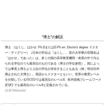
“博士”の解説
博士 （はくし、はかせ: Ph.DまたはD.Ph en: Doctor's degree ドクタ
ー・ディグリー）（日本の学位は「はくし」、昔の大学寮の官職名は
「はかせ」であった）は、多くの国の高等教育機関・体系の中で与え
られる学位のうち最高位のものである（博士の学位参照）。国によっ
ては事実上博士より上位の学位が存在することもある（例：明治31年
廃止された大博士）。英語からドクターともいい、世界の教育レベル
を分類しているISCEDでは最高位のレベル8、欧州資格フレームワーク
(EQF) でも最高位のレベル8と定義されている。
(出典:Wikipedia)