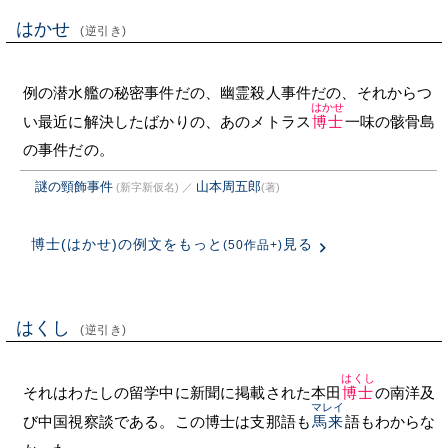
はかせ
(逆引き)
例の潜水艦の秘密事件だの、幽霊殺人事件だの、それからつ
はかせ
い最近に解決したばかりの、あのメトラス
博士
一味の骸骨島
の事件だの。
謎の頸飾事件
山本周五郎
(新字新仮名)
／
(著)
博士(はかせ)の例文をもっと
見る
(50作品+)
はくし
(逆引き)
はくし
それはわたしの留学中に新聞に掲載された本田
博士
の南洋及
マレイ
び中国視察談である。この博士は支那語も
馬来
語もわからな