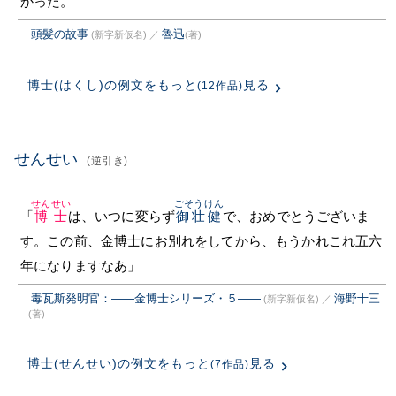
かった。
頭髪の故事
魯迅
(新字新仮名)
／
(著)
博士(はくし)の例文をもっと
見る
(12作品)
せんせい
(逆引き)
せんせい
ごそうけん
「
博士
は、いつに変らず
御壮健
で、おめでとうございま
す。この前、金博士にお別れをしてから、もうかれこれ五六
年になりますなあ」
毒瓦斯発明官：――金博士シリーズ・５――
海野十三
(新字新仮名)
／
(著)
博士(せんせい)の例文をもっと
見る
(7作品)