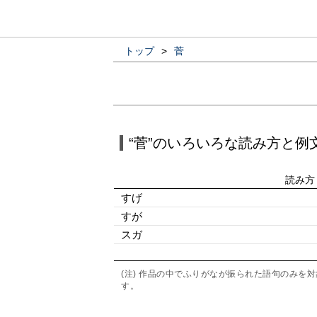
トップ
>
菅
“菅”のいろいろな読み方と例
読み方
すげ
すが
スガ
(注) 作品の中でふりがなが振られた語句のみ
す。