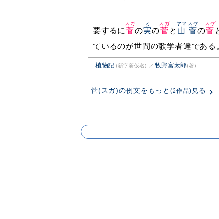
スガ
ミ
スガ
ヤマスゲ
スゲ
要するに
菅
の
実
の
菅
と
山菅
の
菅
ているのが世間の歌学者達である
植物記
牧野富太郎
(新字新仮名)
／
(著)
菅(スガ)の例文をもっと
見る
(2作品)