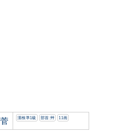
漢検準1級
部首:⾋
11画
菅