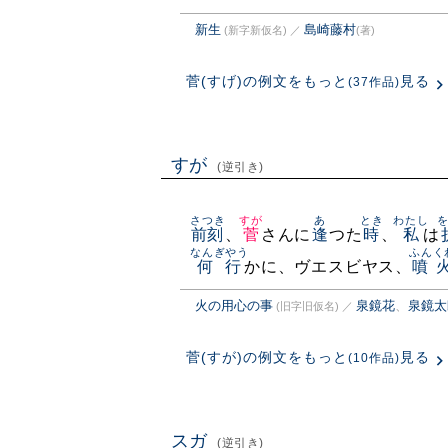
新生
島崎藤村
(新字新仮名)
／
(著)
菅(すげ)の例文をもっと
見る
(37作品)
すが
(逆引き)
さつき
すが
あ
とき
わたし
前刻
、
菅
さんに
逢
つた
時
、
私
は
なんぎやう
ふんく
何行
かに、ヴエスビヤス、
噴
火の用心の事
泉鏡花
、
泉鏡太
(旧字旧仮名)
／
菅(すが)の例文をもっと
見る
(10作品)
スガ
(逆引き)