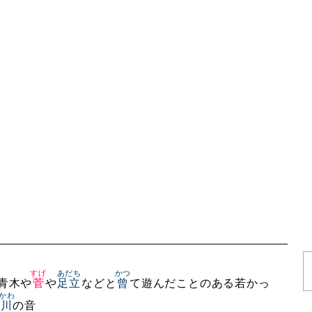
すげ
あだち
かつ
青木や
菅
や
足立
などと
曾
て遊んだことのある若かっ
かわ
川
の音