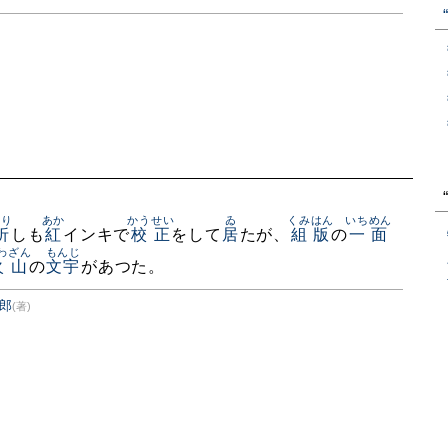
をり
あか
かうせい
ゐ
くみはん
いちめん
折
しも
紅
インキで
校正
をして
居
たが、
組版
の
一面
わざん
もんじ
火山
の
文宇
があつた。
郎
(著)