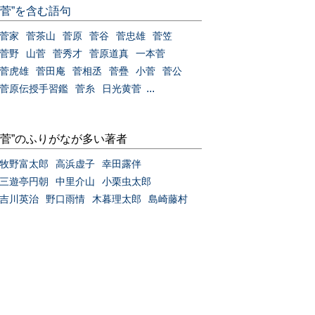
“菅”を含む語句
菅家
菅茶山
菅原
菅谷
菅忠雄
菅笠
菅野
山菅
菅秀才
菅原道真
一本菅
菅虎雄
菅田庵
菅相丞
菅疊
小菅
菅公
...
菅原伝授手習鑑
菅糸
日光黄菅
“菅”のふりがなが多い著者
牧野富太郎
高浜虚子
幸田露伴
三遊亭円朝
中里介山
小栗虫太郎
吉川英治
野口雨情
木暮理太郎
島崎藤村