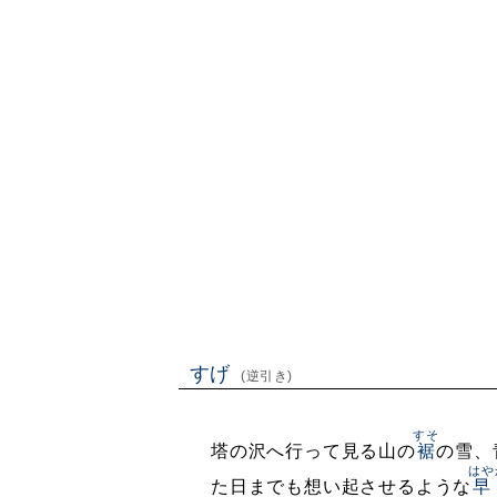
すげ
(逆引き)
すそ
塔の沢へ行って見る山の
裾
の雪、
はや
た日までも想い起させるような
早