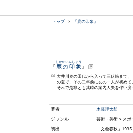
トップ
>
『鹿の印象』
しかのいんしょう
『
鹿の印象
』
大井川奥の田代から入って三伏峠まで、
の夏で、その二年前に友の一人が初めて
それで是非とも其時の案内人夫を伴い度
著者
木暮理太郎
ジャンル
芸術・美術 > ス
初出
「文藝春秋」1935