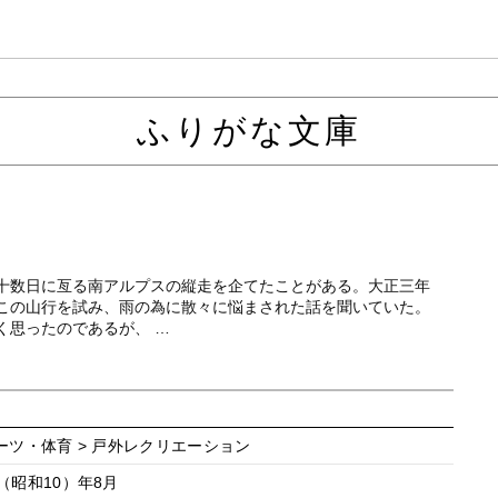
ふりがな文庫
十数日に亙る南アルプスの縦走を企てたことがある。大正三年
この山行を試み、雨の為に散々に悩まされた話を聞いていた。
く思ったのであるが、 …
ポーツ・体育 > 戸外レクリエーション
（昭和10）年8月