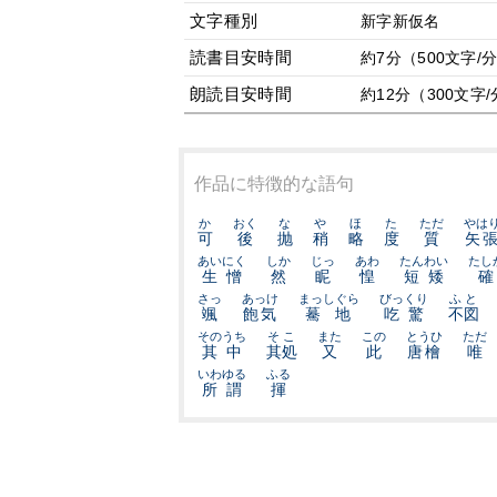
文字種別
新字新仮名
読書目安時間
約7分（500文字/
朗読目安時間
約12分（300文字
作品に特徴的な語句
か
おく
な
や
ほ
た
ただ
やは
可
後
抛
稍
略
度
質
矢
あいにく
しか
じっ
あわ
たんわい
たし
生憎
然
眤
惶
短矮
確
さっ
あっけ
まっしぐら
びっくり
ふと
颯
飽気
驀地
吃驚
不図
そのうち
そこ
また
この
とうひ
ただ
其中
其処
又
此
唐檜
唯
いわゆる
ふる
所謂
揮