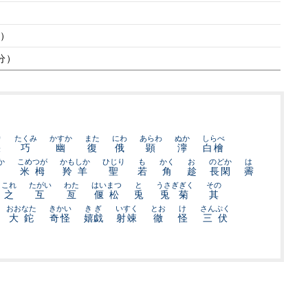
分）
/分）
り
たくみ
かすか
また
にわ
あらわ
ぬか
しらべ
張
巧
幽
復
俄
顕
濘
白檜
か
こめつが
かもしか
ひじり
も
かく
お
のどか
は
米栂
羚羊
聖
若
角
趁
長閑
霽
これ
たがい
わた
はいまつ
と
うさぎぎく
その
之
互
亙
偃松
兎
兎菊
其
おおなた
きかい
きぎ
いすく
とお
け
さんぷく
大鉈
奇怪
嬉戯
射竦
徹
怪
三伏