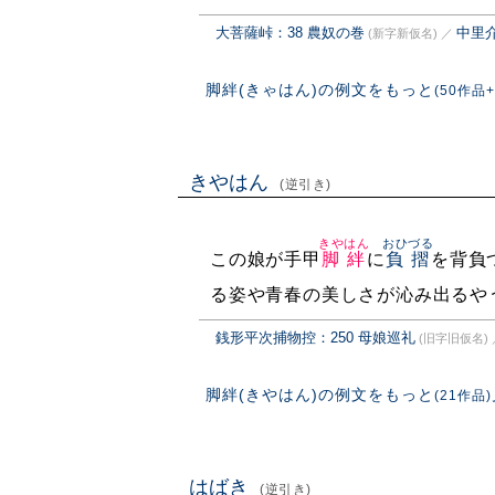
大菩薩峠：38 農奴の巻
中里
(新字新仮名)
／
脚絆(きゃはん)の例文をもっと
(50作品+
きやはん
(逆引き)
きやはん
おひづる
この娘が手甲
脚絆
に
負摺
を背負
る姿や青春の美しさが沁み出るや
銭形平次捕物控：250 母娘巡礼
(旧字旧仮名)
脚絆(きやはん)の例文をもっと
(21作品)
はばき
(逆引き)