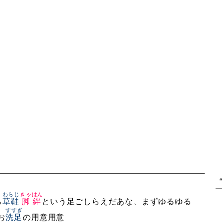
わらじ
きゃはん
ら
草鞋
脚絆
という足ごしらえだあな、まずゆるゆる
すすぎ
お
洗足
の用意用意