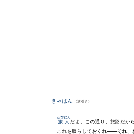
きゃはん
(逆引き)
たびにん
旅人
だよ、この通り、旅路だか
これを取らしておくれ——それ、