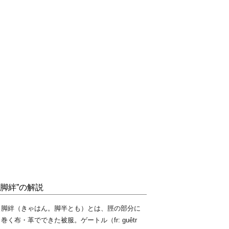
“脚絆”の解説
脚絆（きゃはん。脚半とも）とは、脛の部分に
巻く布・革でできた被服。ゲートル（fr: guêtr