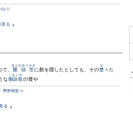
介山
(著)
見る
)
まんぢゆうがさ
そゝ
つて、
饅頭笠
に顏を隱したとしても、その
楚々
た
ごえいか
うな
御詠歌
の聲や
野村胡堂
／
(著)
見る