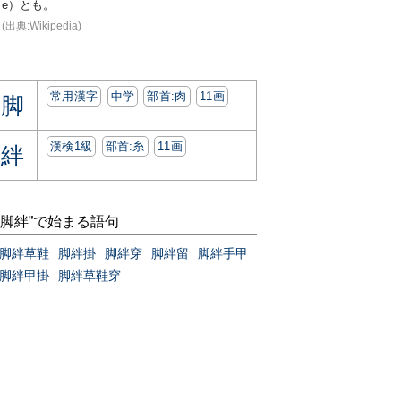
e）とも。
(出典:Wikipedia)
常用漢字
中学
部首:⾁
11画
脚
漢検1級
部首:⽷
11画
絆
“脚絆”で始まる語句
脚絆草鞋
脚絆掛
脚絆穿
脚絆留
脚絆手甲
脚絆甲掛
脚絆草鞋穿