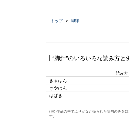
トップ
>
脚絆
“脚絆”のいろいろな読み方と
読み方
きゃはん
きやはん
はばき
(注) 作品の中でふりがなが振られた語句のみ
す。