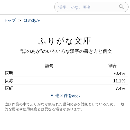
トップ
>
ほのあか
ふりがな文庫
“ほのあか”のいろいろな漢字の書き方と例文
語句
割合
仄明
70.4%
仄赤
11.1%
仄紅
7.4%
▼ 他 3 件を表示
(注) 作品の中でふりがなが振られた語句のみを対象としているため、一般
的な用法や使用頻度とは異なる場合があります。