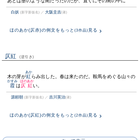
あとは墨のような闇だったのだが、直ぐにその闇の中に
白妖
大阪圭吉
(新字新仮名)
／
(著)
ほのあか(仄赤)の例文をもっと
見る
(3作品)
仄紅
(逆引き)
あか
木の芽が
紅
らみ出した。春は来たのだ。鞍馬をめぐる山々の
かすみ
ほのあか
霞
は
仄紅
い。
源頼朝
吉川英治
(新字新仮名)
／
(著)
ほのあか(仄紅)の例文をもっと
見る
(2作品)