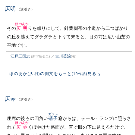
仄明
(逆引き)
ほのあか
その
仄明
りを頼りにして、針葉樹帯の小道から二つばかり
の丘を越えてダラダラと下りて来ると、目の前は広い山芝の
平地です。
江戸三国志
吉川英治
(新字新仮名)
／
(著)
ほのあか(仄明)の例文をもっと
見る
(19作品)
仄赤
(逆引き)
ガラス
座席の後ろの四角い
硝子
窓からは、テール・ランプに照らさ
ほのあか
れて
仄赤
くぼやけた路面が、直ぐ眼の下に見えるだけで、