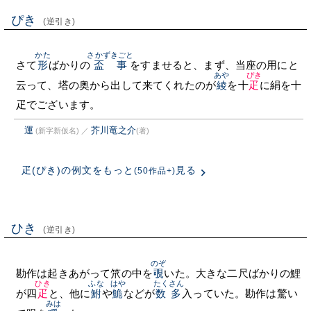
ぴき
(逆引き)
かた
さかずきごと
さて
形
ばかりの
盃事
をすませると、まず、当座の用にと
あや
ぴき
云って、塔の奥から出して来てくれたのが
綾
を十
疋
に絹を十
疋でございます。
運
芥川竜之介
(新字新仮名)
／
(著)
疋(ぴき)の例文をもっと
見る
(50作品+)
ひき
(逆引き)
のぞ
勘作は起きあがって笊の中を
覗
いた。大きな二尺ばかりの鯉
ひき
ふな
はや
たくさん
が四
疋
と、他に
鮒
や
鮠
などが
数多
入っていた。勘作は驚い
みは