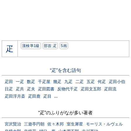
漢検準1級
部首:⽦
5画
疋
“疋”を含む語句
疋田
一疋
数疋
千疋屋
幾疋
九疋
二疋
五疋
何疋
疋田小伯
日疋
疋共
疋夫
疋田図書
反物代千疋
疋田文五郎
疋田流
...
疋田浮月斎
疋田鹿
疋目
“疋”のふりがなが多い著者
宮沢賢治
三遊亭円朝
佐々木邦
室生犀星
モーリス・ルヴェル