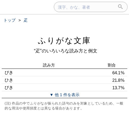
トップ
>
疋
ふりがな文庫
“疋”のいろいろな読み方と例文
読み方
割合
ぴき
64.1%
ひき
21.8%
びき
13.7%
▼ 他 1 件を表示
(注) 作品の中でふりがなが振られた語句のみを対象としているため、一般
的な用法や使用頻度とは異なる場合があります。