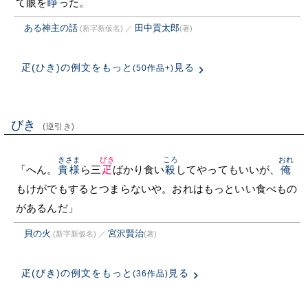
て眼を
睜
った。
ある神主の話
田中貢太郎
(新字新仮名)
／
(著)
疋(ひき)の例文をもっと
見る
(50作品+)
びき
(逆引き)
きさま
びき
ころ
おれ
「へん。
貴様
ら三
疋
ばかり食い
殺
してやってもいいが、
俺
もけがでもするとつまらないや。おれはもっといい食べもの
があるんだ」
貝の火
宮沢賢治
(新字新仮名)
／
(著)
疋(びき)の例文をもっと
見る
(36作品)