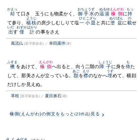
かえっ
おちょうず
ぬるゆ
えんがわ
もっ
却
て口きゝ玉うにも物柔かく、
御手水
の
温湯
椽側
に
持
ようじ
ひとこざら
ぬりぼん
の
て参り、
楊枝
の房少しむしりて塩
一小皿
と共に
塗盆
に
載
せ
いだ
わずかばかり
出
す
僅計
の事をさえ
風流仏
幸田露伴
(新字新仮名)
／
(著)
ふすま
えんがわ
しょうじ
も
襖
をあけて、
椽側
へ出ると、向う二階の
障子
に身を
倚
た
あご
えり
うず
して、那美さんが立っている。
顋
を
襟
のなかへ
埋
めて、横顔
だけしか見えぬ。
草枕
夏目漱石
(新字新仮名)
／
(著)
椽側(えんがわ)の例文をもっと
見る
(23作品)