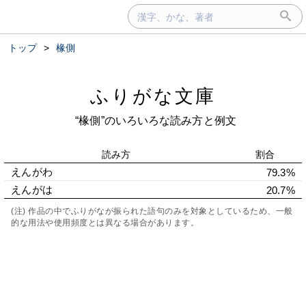
トップ
>
椽側
ふりがな文庫
“椽側”のいろいろな読み方と例文
読み方
割合
えんがわ
79.3%
えんがは
20.7%
(注) 作品の中でふりがなが振られた語句のみを対象としているため、一般
的な用法や使用頻度とは異なる場合があります。