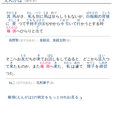
えんがは
(逆引き)
その
うま
わし
べつ
うま
めづ
ばかどの
うしろ
其
馬
がさ、
私
も
別
に
馬
は
珍
らしうもないが、
白痴殿
の
背後
かしこま
てもちぶさた
いま
ひ
ゆ
とき
に
畏
つて
手持不沙汰
ぢやから
今
引
いて
行
かうとする
時
えんがは
で
椽側
へひらりと
出
て
高野聖
泉鏡花
、
泉鏡太郎
(新字旧仮名)
／
(著)
とも
き
はな
はい
そこへお
友
だちが
來
てお
話
しをしてゐると、どこから
這入
つ
き
えんがは
き
わたし
あわ
せうじ
しめき
て
來
たものか、また
椽側
へ
來
た、
私
は
遽
てゝ
障子
を
締切
つた。
ねこ
北村兼子
(旧字旧仮名)
／
(著)
椽側(えんがは)の例文をもっと
見る
(6作品)