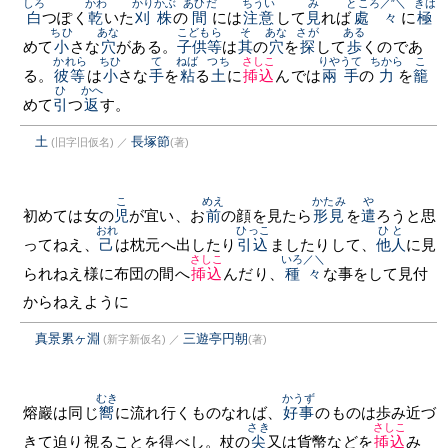
しろ
かわ
かりかぶ
あひだ
ちうい
み
ところ／″＼
きは
白
つぽく
乾
いた
刈株
の
間
には
注意
して
見
れば
處々
に
極
ちひ
あな
こどもら
そ
あな
さが
ある
めて
小
さな
穴
がある。
子供等
は
其
の
穴
を
探
して
歩
くのであ
かれら
ちひ
て
ねば
つち
さしこ
りやうて
ちから
こ
る。
彼等
は
小
さな
手
を
粘
る
土
に
揷込
んでは
兩手
の
力
を
籠
ひ
かへ
めて
引
つ
返
す。
土
長塚節
(旧字旧仮名)
／
(著)
こ
めえ
かたみ
や
初めては女の
児
が宜い、お
前
の顔を見たら
形見
を
遣
ろうと思
おれ
ひっこ
ひと
ってねえ、
己
は枕元へ出したり
引込
ましたりして、
他人
に見
さしこ
いろ／＼
られねえ様に布団の間へ
揷込
んだり、
種々
な事をして見付
からねえように
真景累ヶ淵
三遊亭円朝
(新字新仮名)
／
(著)
むき
かうず
熔巖は同じ
嚮
に流れ行くものなれば、
好事
のものは歩み近づ
さき
さしこ
きて迫り視ることを得べし。杖の
尖
又は貨幣などを
揷込
み