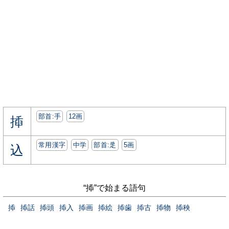
部首:⼿
12画
揷
常用漢字
中学
部首:⾡
5画
込
“揷”で始まる語句
揷
揷話
揷頭
揷入
揷画
揷絵
揷歯
揷古
揷物
揷秧