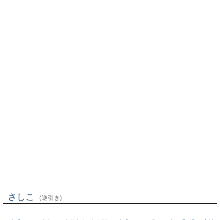
さしこ
(逆引き)