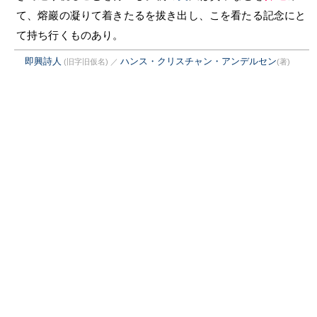
て、熔巖の凝りて着きたるを拔き出し、こを看たる記念にと
て持ち行くものあり。
即興詩人
ハンス・クリスチャン・アンデルセン
(旧字旧仮名)
／
(著)