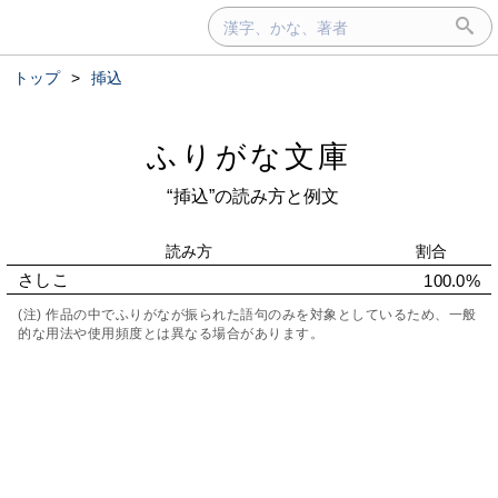
トップ
>
揷込
ふりがな文庫
“揷込”の読み方と例文
読み方
割合
さしこ
100.0%
(注) 作品の中でふりがなが振られた語句のみを対象としているため、一般
的な用法や使用頻度とは異なる場合があります。