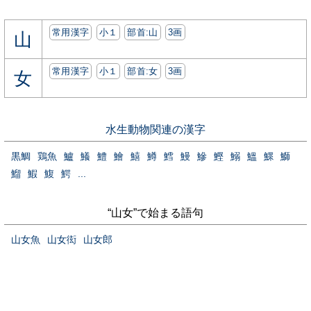
常用漢字
小１
部首:⼭
3画
山
常用漢字
小１
部首:⼥
3画
女
水生動物関連の漢字
黒鯛
鶏魚
鱸
鱶
鱧
鱠
鱚
鱒
鱈
鰻
鰺
鰹
鰯
鰮
鰥
鰤
鰡
鰕
鰒
鰐
...
“山女”で始まる語句
山女魚
山女衒
山女郎