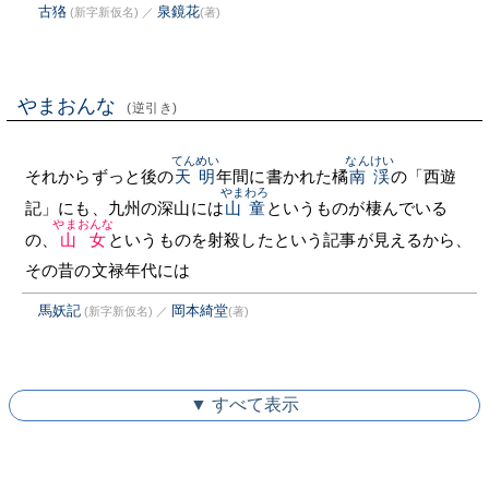
古狢
泉鏡花
(新字新仮名)
／
(著)
やまおんな
(逆引き)
てんめい
なんけい
それからずっと後の
天明
年間に書かれた橘
南渓
の「西遊
やまわろ
記」にも、九州の深山には
山童
というものが棲んでいる
やまおんな
の、
山女
というものを射殺したという記事が見えるから、
その昔の文禄年代には
馬妖記
岡本綺堂
(新字新仮名)
／
(著)
▼ すべて表示