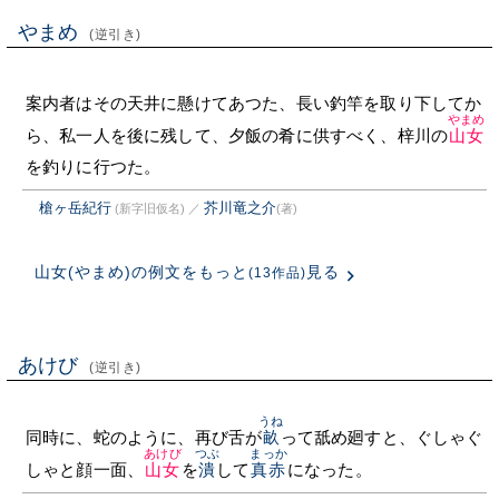
やまめ
(逆引き)
案内者はその天井に懸けてあつた、長い釣竿を取り下してか
やまめ
ら、私一人を後に残して、夕飯の肴に供すべく、梓川の
山女
を釣りに行つた。
槍ヶ岳紀行
芥川竜之介
(新字旧仮名)
／
(著)
山女(やまめ)の例文をもっと
見る
(13作品)
あけび
(逆引き)
うね
同時に、蛇のように、再び舌が
畝
って舐め廻すと、ぐしゃぐ
あけび
つぶ
まっか
しゃと顔一面、
山女
を
潰
して
真赤
になった。