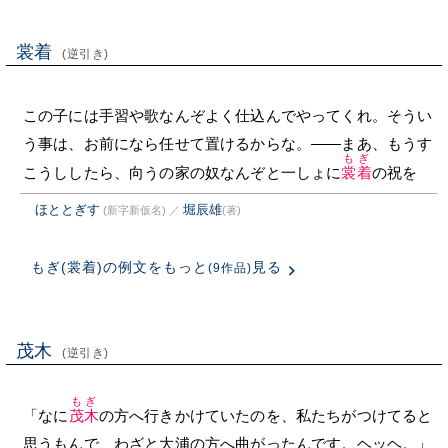
裳着
(逆引き)
この子には手習や歌なんぞよく仕込んでやってくれ。そうい
う事は、お前になら任せて置けるからな。——まあ、もうす
もぎ
こうししたら、向うの家の奴なんぞと一しょに
裳着
の祝を
ほととぎす
堀辰雄
(新字新仮名)
／
(著)
もぎ(裳着)の例文をもっと
見る
(9作品)
茂木
(逆引き)
もぎ
「なに
茂木
の方へ行きかけていたのを、私たちがつけてると
思うもんで、わざと大浦の方へ曲がったんです。ヘッヘ。」