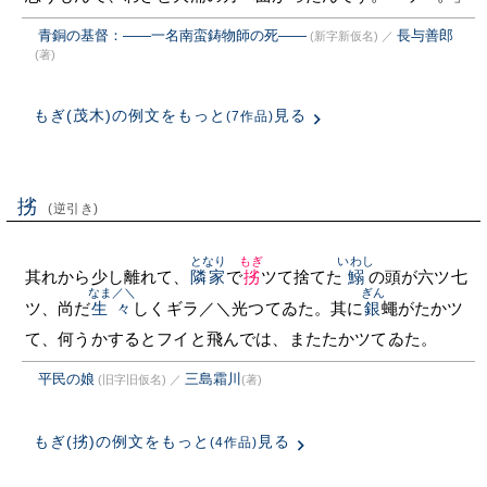
青銅の基督：――一名南蛮鋳物師の死――
長与善郎
(新字新仮名)
／
(著)
もぎ(茂木)の例文をもっと
見る
(7作品)
挘
(逆引き)
となり
もぎ
いわし
其れから少し離れて、
隣家
で
挘
ツて捨てた
鰯
の頭が六ツ七
なま／＼
ぎん
ツ、尚だ
生々
しくギラ／＼光つてゐた。其に
銀
蠅がたかツ
て、何うかするとフイと飛んでは、またたかツてゐた。
平民の娘
三島霜川
(旧字旧仮名)
／
(著)
もぎ(挘)の例文をもっと
見る
(4作品)