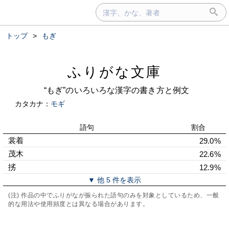
トップ
>
もぎ
ふりがな文庫
“もぎ”のいろいろな漢字の書き方と例文
カタカナ：
モギ
語句
割合
裳着
29.0%
茂木
22.6%
挘
12.9%
▼ 他 5 件を表示
(注) 作品の中でふりがなが振られた語句のみを対象としているため、一般
的な用法や使用頻度とは異なる場合があります。