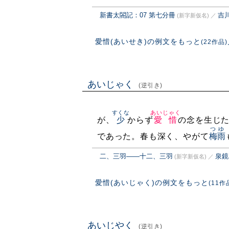
新書太閤記：07 第七分冊
吉
(新字新仮名)
／
愛惜(あいせき)の例文をもっと
(22作品)
あいじゃく
(逆引き)
すくな
あいじゃく
が、
少
からず
愛惜
の念を生じ
つゆ
であった。春も深く、やがて
梅雨
二、三羽――十二、三羽
泉鏡
(新字新仮名)
／
愛惜(あいじゃく)の例文をもっと
(11作
あいじやく
(逆引き)