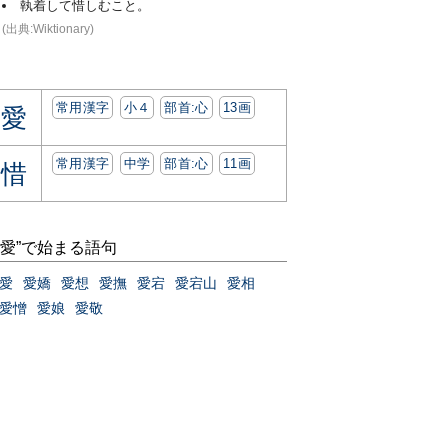
執着して惜しむこと。
(出典:Wiktionary)
常用漢字
小４
部首:⼼
13画
愛
常用漢字
中学
部首:⼼
11画
惜
“愛”で始まる語句
愛
愛嬌
愛想
愛撫
愛宕
愛宕山
愛相
愛憎
愛娘
愛敬