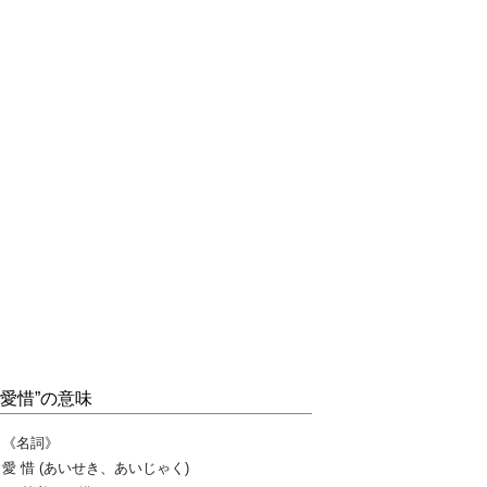
“愛惜”の意味
《名詞》
愛 惜 (あいせき、あいじゃく)