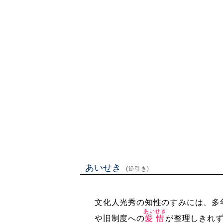
あいせき
(逆引き)
文化人光秀の知性のすみには、多
あいせき
や旧制度への
愛惜
が整理しきれ