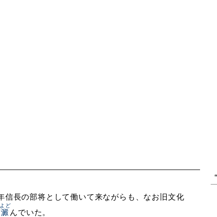
年信長の部将として働いて来ながらも、なお旧文化
よど
ず
澱
んでいた。