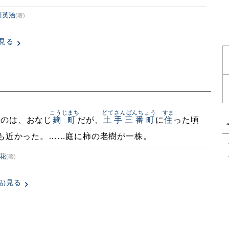
川英治
(著)
見る
こうじまち
どてさんばんちょう
すま
たのは、おなじ
麹町
だが、
土手三番町
に
住
った頃
も近かった。……庭に柿の老樹が一株。
花
(著)
見る
品)