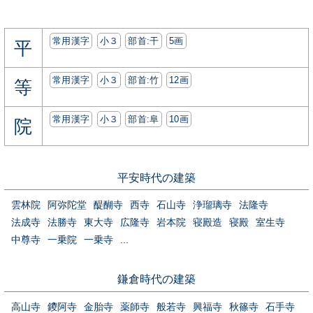
常用漢字
小３
部首:⼲
5画
平
常用漢字
小３
部首:⽵
12画
等
常用漢字
小３
部首:⾩
10画
院
平安時代の建築
雲林院
阿弥陀堂
醍醐寺
西寺
石山寺
浄瑠璃寺
法隆寺
法成寺
法勝寺
東大寺
広隆寺
岩本院
寝殿造
寝殿
室生寺
中尊寺
一乗院
一乗寺
...
鎌倉時代の建築
高山寺
鑁阿寺
金胎寺
薬師寺
般若寺
興福寺
秋篠寺
石手寺