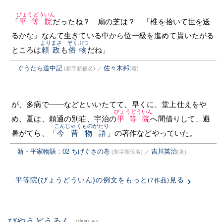
びょうどういん
「
平等院
だったね？ 扇の芝は？ 『椎を拾いて世を送
るかな』なんて生きている中から位一級を進めて貰いたがる
よりまさ
ぞくぶつ
ところは
頼政
も
俗物
だね」
ぐうたら道中記
佐々木邦
(新字新仮名)
／
(著)
が、多病で——などといいたてて、早くに、堂上仕えをや
びょうどういん
め、夏は、頼通の別荘、宇治の
平等院
へ間借りして、避
こんじゃくものがたり
暑がてら、「
今昔物語
」の著作などやっていた。
新・平家物語：02 ちげぐさの巻
吉川英治
(新字新仮名)
／
(著)
平等院(びょうどういん)の例文をもっと
見る
(7作品)
びやうどうゐん