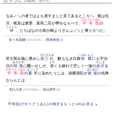
(逆引き)
なみ／＼の者ではよも渡すまじと見てあるところへ、殿は生
びやうどうゐん
月、梶原は磨墨、黒馬二匹が轡をならべて、
平等院
の
うしとら
坤
、たちばなの小島が崎よりざんぶ／＼と乘り入つた。
佐々木高綱
岡本綺堂
(旧字旧仮名)
／
(著)
げんざんみ
しゆしよう
世を恨み義に勇みし
源三位
、數もなき白旗
殊勝
にも宇治
あさかぜ
もろ
ちしほ
川の
朝風
に飜へせしが、
脆
くも破れて空しく一族の
血汐
を
びやうどうゐん
なつくさ
はたあげ
平等院
の
夏草
に染めたりしは、諸國源氏が
旗揚
の先陣
ならんとは
滝口入道
高山樗牛
(旧字旧仮名)
／
(著)
平等院(びやうどうゐん)の例文をもっと
見る
(4作品)