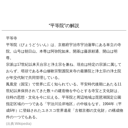
“平等院”の解説
平等寺
平等院（びょうどういん）は、京都府宇治市宇治蓮華にある単立の寺
院。山号は朝日山。本尊は阿弥陀如来。開基は藤原頼通、開山は明
尊。
宗派は17世紀以来天台宗と浄土宗を兼ね、現在は特定の宗派に属して
おらず、塔頭である本山修験宗聖護院末寺の最勝院と浄土宗の浄土院
が年交代制で共同管理している。
鳳凰堂（国宝）で世界に広く知られている。平安時代後期にあたる11
世紀以来保持されてきた数々の建造物を中心とする寺宝と文化財は、
往時の思想・文化を今に伝える。平等院と周辺地域は琵琶湖国定公園
指定区域の一つである「宇治川沿岸地区」の中核をなす。1994年（平
成6年）に登録されたユネスコ世界遺産「古都京都の文化財」の構成物
件の一つでもある。
(出典:Wikipedia)