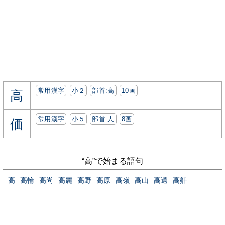
常用漢字
小２
部首:⾼
10画
高
常用漢字
小５
部首:⼈
8画
価
“高”で始まる語句
高
高輪
高尚
高麗
高野
高原
高嶺
高山
高邁
高鼾