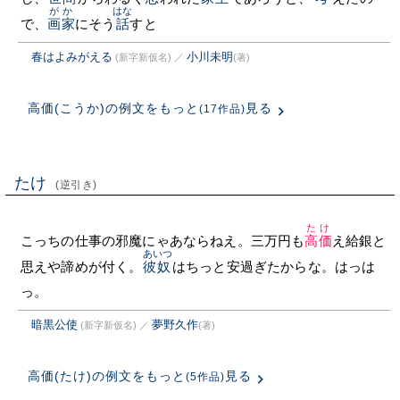
がか
はな
で、
画家
にそう
話
すと
春はよみがえる
小川未明
(新字新仮名)
／
(著)
高価(こうか)の例文をもっと
見る
(17作品)
たけ
(逆引き)
たけ
こっちの仕事の邪魔にゃあならねえ。三万円も
高価
え給銀と
あいつ
思えや諦めが付く。
彼奴
はちっと安過ぎたからな。はっは
っ。
暗黒公使
夢野久作
(新字新仮名)
／
(著)
高価(たけ)の例文をもっと
見る
(5作品)