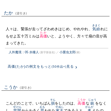
たか
(逆引き)
きまぐ
人々は、緊張が去ってざわめきはじめ、やれやれ、
気紛
れに
たか
もせよ五十万ミルは
高価
いと、ようやく、方々で扇の音が高
まってきた。
人外魔境：05 水棲人
小栗虫太郎
(新字新仮名)
／
(著)
高価(たか)の例文をもっと
見る
(50作品+)
こうか
(逆引き)
そん
こうか
じゅう
こんどのことで、いちばん
損
をしたのは、
高価
な
銃
をなく
せけん
おも
やぬし
かんが
し、
世間
からわるく
思
われた
家主
であろうと、
考
えたの