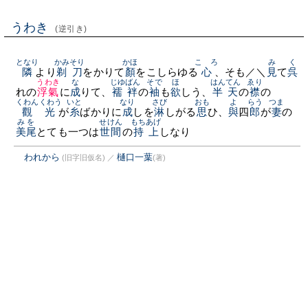
うわき
(逆引き)
となり
かみそり
かほ
こゝろ
み
く
隣
より
剃刀
をかりて
顏
をこしらゆる
心
、そも／＼
見
て
呉
うわき
な
じゆばん
そで
ほ
はんてん
ゑり
れの
浮氣
に
成
りて、
襦袢
の
袖
も
欲
しう、
半天
の
襟
の
くわんくわう
いと
なり
さび
おも
よ
らう
つま
觀光
が
糸
ばかりに
成
しを
淋
しがる
思
ひ、
與
四
郎
が
妻
の
みを
せけん
もちあげ
美尾
とても一つは
世間
の
持上
しなり
われから
樋口一葉
(旧字旧仮名)
／
(著)