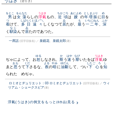
うはき
(逆引き)
をとこ
をんなた
うはき
ちかごろ
あによめ
としまぶり
め
男
は
女蕩
らしの
浮氣
もの、
近頃
は
嫂
の
年増振
に
目
を
つ
しばらく
とほ／″＼
ゐ
も
いちにねん
ふか
着
けて、
多日
遠々
しくなつて
居
たが、
最
う
一二年
、
深
なじ
ゐ
く
馴染
んで
居
たのであつた。
一席話
泉鏡花
、
泉鏡太郎
(旧字旧仮名)
／
(著)
ゆる
か
はや
なび
うはき
ぢゃによって、お
恕
しなされ、
斯
う
速
う
靡
いたをば
浮氣
ゆ
おも
くだ
よる
やみ
ゆだん
したごゝろ
し
ゑと
思
うて
下
さるな、
夜
の
暗
に
油斷
して、つい
下心
を
知
られたゝめぢゃ。
ロミオとヂュリエット：03 ロミオとヂュリエット
ウィ
(旧字旧仮名)
／
リアム・シェークスピア
(著)
浮氣(うはき)の例文をもっと
見る
(8作品)