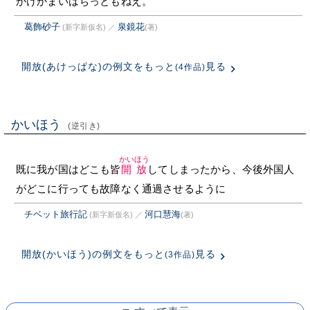
かけかまいはちっともねえ。
葛飾砂子
泉鏡花
(新字新仮名)
／
(著)
開放(あけっぱな)の例文をもっと
見る
(4作品)
かいほう
(逆引き)
かいほう
既に我が国はどこも皆
開放
してしまったから、今後外国人
がどこに行っても故障なく通過させるように
チベット旅行記
河口慧海
(新字新仮名)
／
(著)
開放(かいほう)の例文をもっと
見る
(3作品)