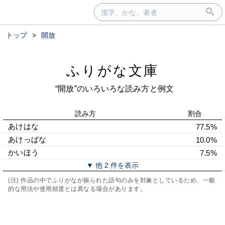
トップ
>
開放
ふりがな文庫
“開放”のいろいろな読み方と例文
読み方
割合
あけはな
77.5%
あけっぱな
10.0%
かいほう
7.5%
▼ 他 2 件を表示
(注) 作品の中でふりがなが振られた語句のみを対象としているため、一般
的な用法や使用頻度とは異なる場合があります。