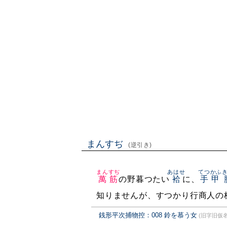
まんすぢ
(逆引き)
まんすぢ
あはせ
てつかふ
萬筋
の野暮つたい
袷
に、
手甲
知りませんが、すつかり行商人の
銭形平次捕物控：008 鈴を慕う女
(旧字旧仮名