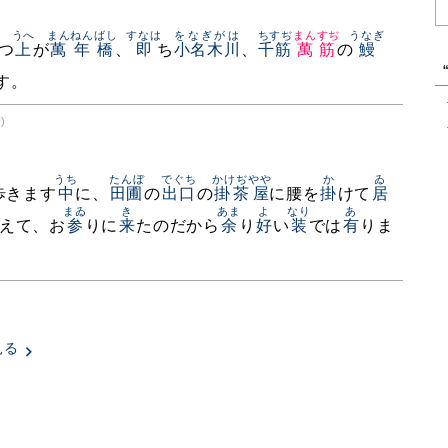
うへ
まんねんばし
すなは
をなぎがは
ちすぢ
まんすぢ
うなぎ
つ
上
が
萬年橋
、
即
ち
小名木川
、
千筋
萬筋
の
鰻
す。
)
うち
たんぼ
でぐち
かけぢやや
か
ゐ
歩きます
中
に、
田圃
の
出口
の
掛茶屋
に腰を
掛
けて
居
まゐ
き
あま
よ
なり
あ
えて、お
参
りに
来
たのだから
余
り
好
い
装
では
有
りま
見る