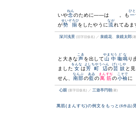
ねん
ひと
いや
念
のために——はゝゝ。も
一
せいぞろひ
なが
が
勢揃
をしたやうに
流
れてゐま
深川浅景
泉鏡花
、
泉鏡太郎
(旧字旧仮名)
／
(著
こゑ
やまぢう
どな
と大きな
声
を出して
山中
呶鳴
り
をんな
よしちやうへん
げいしや
ました
女
は
芳町辺
の
芸妓
と見
なんぶ
あゐ
まんすぢ
こそで
せん、
南部
の
藍
の
萬筋
の
小袖
に
心眼
三遊亭円朝
(新字旧仮名)
／
(著)
萬筋(まんすぢ)の例文をもっと
(6作品)