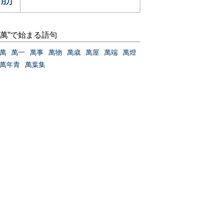
“萬”で始まる語句
萬
萬一
萬事
萬物
萬歳
萬屋
萬端
萬燈
萬年青
萬葉集