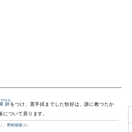
きやはん
脚絆
をつけ、置手拭までした恰好は、誰に教つたか
板について居ります。
野村胡堂
)
／
(著)