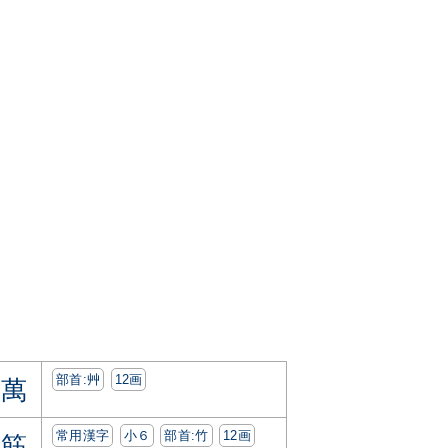
部首:⾋
12画
萬
常用漢字
小６
部首:⽵
12画
筋