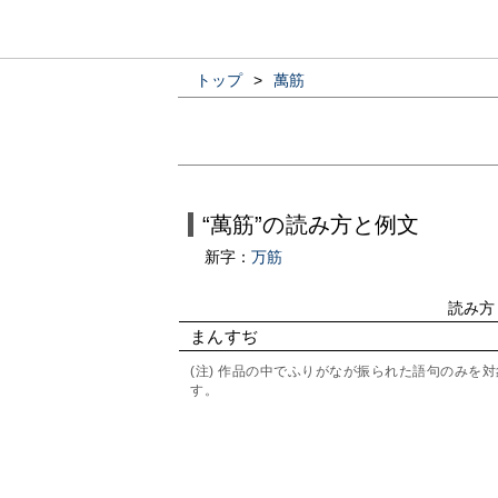
トップ
>
萬筋
“萬筋”の読み方と例文
新字：
万筋
読み方
まんすぢ
(注) 作品の中でふりがなが振られた語句のみ
す。