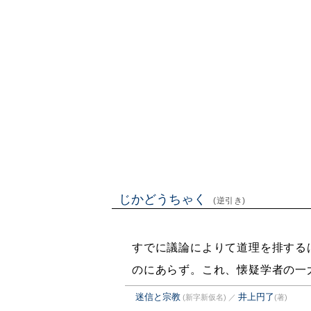
じかどうちゃく
(逆引き)
すでに議論によりて道理を排する
のにあらず。これ、懐疑学者の一
迷信と宗教
井上円了
(新字新仮名)
／
(著)