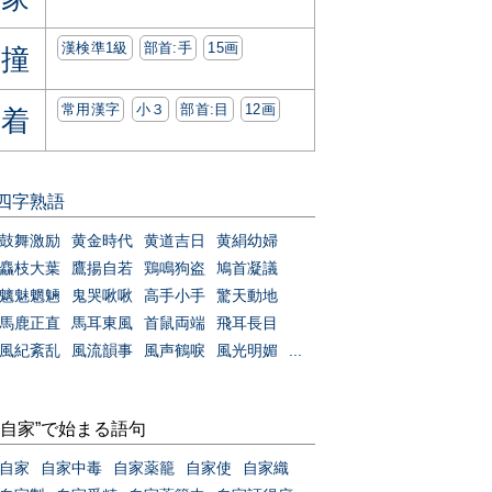
漢検準1級
部首:⼿
15画
撞
常用漢字
小３
部首:⽬
12画
着
四字熟語
鼓舞激励
黄金時代
黄道吉日
黄絹幼婦
麤枝大葉
鷹揚自若
鶏鳴狗盗
鳩首凝議
魑魅魍魎
鬼哭啾啾
高手小手
驚天動地
馬鹿正直
馬耳東風
首鼠両端
飛耳長目
風紀紊乱
風流韻事
風声鶴唳
風光明媚
...
“自家”で始まる語句
自家
自家中毒
自家薬籠
自家使
自家織