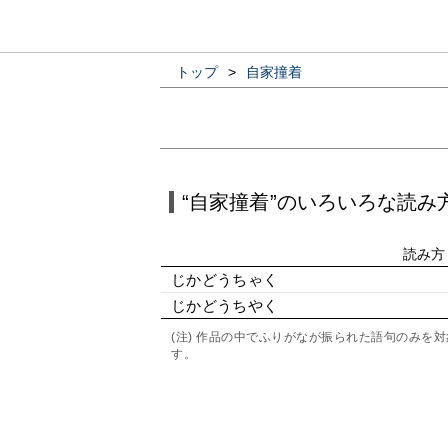
トップ
>
自家撞着
“自家撞着”のいろいろな読み
読み方
じかどうちゃく
じかどうちやく
(注) 作品の中でふりがなが振られた語句のみ
す。