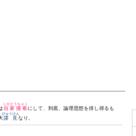
じかどうちゃく
は
自家撞着
にして、到底、論理思想を排し得るも
びゅうけん
大
謬見
なり。