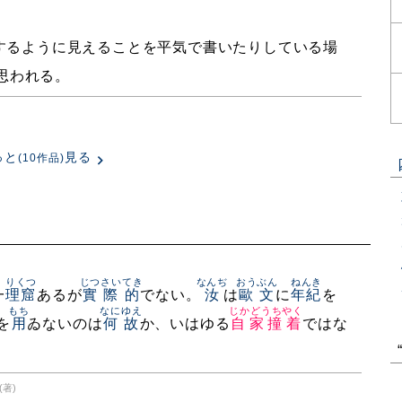
するように見えることを平気で書いたりしている場
思われる。
っと
見る
(10作品)
りくつ
じつさいてき
なんぢ
おうぶん
ねんき
一
理窟
あるが
實際的
でない。
汝
は
歐文
に
年紀
を
もち
なにゆえ
じかどうちやく
を
用
ゐないのは
何故
か、いはゆる
自家撞着
ではな
(著)