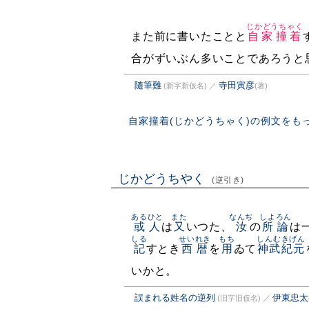
じかどうちゃく
また前に書いたことと
自家撞着
合がずいぶん多いことであろうと
随筆難
寺田寅彦
(新字新仮名)
／
(著)
自家撞着(じかどうちゃく)の例文をも
じかどうちやく
(逆引き)
あるひと
また
なんぢ
しよろん
或人
は
又
いつた、
汝
の
所論
は
しる
せいれき
もち
しんむきげん
記
すとき
西暦
を
用
ゐて
神武紀元
いかと。
誤まれる姓名の逆列
伊東忠太
(旧字旧仮名)
／