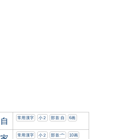
常用漢字
小２
部首:⾃
6画
自
常用漢字
小２
部首:⼧
10画
家