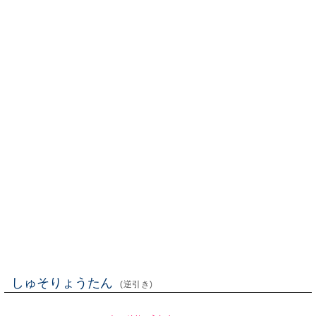
しゅそりょうたん
(逆引き)