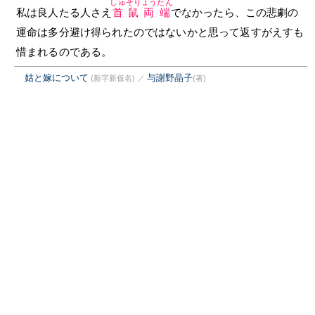
しゅそりょうたん
私は良人たる人さえ
首鼠両端
でなかったら、この悲劇の
運命は多分避け得られたのではないかと思って返すがえすも
惜まれるのである。
姑と嫁について
与謝野晶子
(新字新仮名)
／
(著)