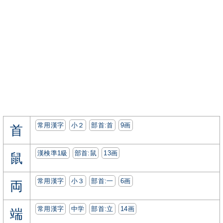
常用漢字
小２
部首:⾸
9画
首
漢検準1級
部首:⿏
13画
鼠
常用漢字
小３
部首:⼀
6画
両
常用漢字
中学
部首:⽴
14画
端