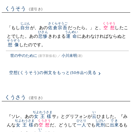
くうそう
(逆引き)
じぶん
さくらそうご
くうそう
「もし
自分
が、あの
佐倉宗吾
だったら。」と、
空想
したこ
ひさん
うんめい
とでした。あの
悲惨
きわまる
運命
にあわなければならぬと
そうぞう
想像
したのです。
世の中のために
小川未明
(新字新仮名)
／
(著)
空想(くうそう)の例文をもっと
見る
(50作品+)
くうさう
(逆引き)
ぢよわうさま
い
『ソレ、あの
女王樣
サ』とグリフォンが
云
ひました。『み
ぢよわうさま
くうさう
ひとり
しけい
でき
んな
女王樣
の
空想
だ、どうして
一人
でも
死刑
に
出來
るも
い