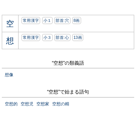
常用漢字
小１
部首:⽳
8画
空
常用漢字
小３
部首:⼼
13画
想
“空想”の類義語
想像
“空想”で始まる語句
空想的
空想児
空想家
空想の精