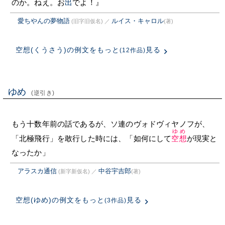
のか。ねえ。お
出
でよ！』
愛ちやんの夢物語
ルイス・キャロル
(旧字旧仮名)
／
(著)
空想(くうさう)の例文をもっと
見る
(12作品)
ゆめ
(逆引き)
もう十数年前の話であるが、ソ連のヴォドヴィヤノフが、
ゆめ
「北極飛行」を敢行した時には、「如何にして
空想
が現実と
なったか」
アラスカ通信
中谷宇吉郎
(新字新仮名)
／
(著)
空想(ゆめ)の例文をもっと
見る
(3作品)