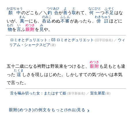
かほぢゅう
つりあひ
よ
と
なにひと
ふそく
顏中
のどこも／＼
釣合
が
善
う
取
れて、
何一
つ
不足
はな
まん
のみこ
ふしん
わきちゅう
いが、
萬
一にも、
呑込
めぬ
不審
があったら、
傍註
ほどに
もの
い
めつき
み
物
を
言
ふ
眼附
を
見
や。
ロミオとヂュリエット：03 ロミオとヂュリエット
ウィ
(旧字旧仮名)
／
リアム・シェークスピア
(著)
めつき
五十二歳になる袴野は野装束をつけると、
眼附
も足もとも違
たくま
った
逞
しさを現しはじめた。しかしすての気づかいは本気
で言った。
舌を噛み切った女：またはすて姫
室生犀星
(新字新仮名)
／
(著)
眼附(めつき)の例文をもっと
見る
(5作品)