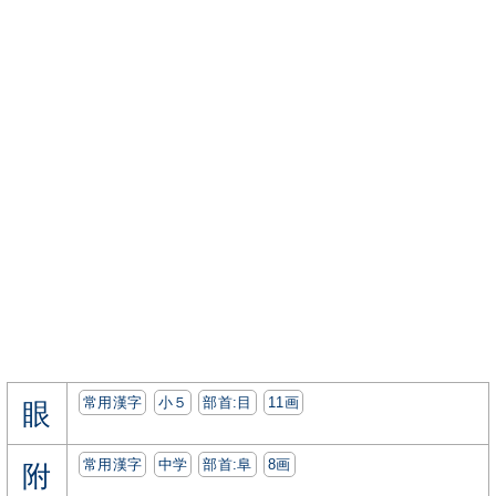
常用漢字
小５
部首:⽬
11画
眼
常用漢字
中学
部首:⾩
8画
附