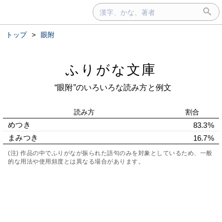
トップ
>
眼附
ふりがな文庫
“眼附”のいろいろな読み方と例文
読み方
割合
めつき
83.3%
まみつき
16.7%
(注) 作品の中でふりがなが振られた語句のみを対象としているため、一般
的な用法や使用頻度とは異なる場合があります。