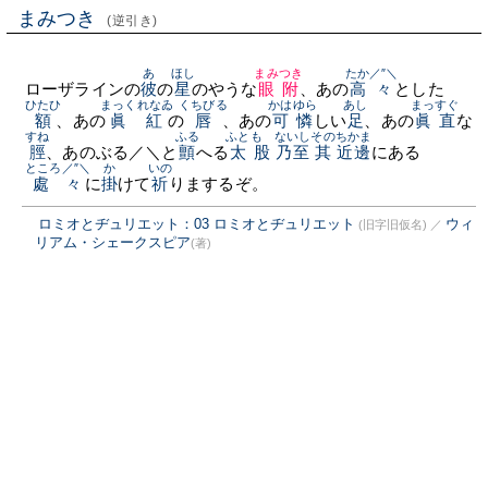
まみつき
(逆引き)
あ
ほし
まみつき
たか／″＼
ローザラインの
彼
の
星
のやうな
眼附
、あの
高々
とした
ひたひ
まっくれなゐ
くちびる
かはゆら
あし
まっすぐ
額
、あの
眞紅
の
唇
、あの
可憐
しい
足
、あの
眞直
な
すね
ふる
ふともゝ
ないし
その
ちかま
脛
、あのぶる／＼と
顫
へる
太股
乃至
其
近邊
にある
ところ／″＼
か
いの
處々
に
掛
けて
祈
りまするぞ。
ロミオとヂュリエット：03 ロミオとヂュリエット
ウィ
(旧字旧仮名)
／
リアム・シェークスピア
(著)