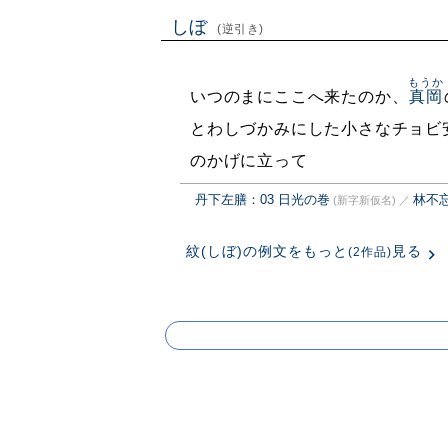
しぼ
(逆引き)
もうか
いつのまにここへ来たのか、
真岡
とわしづかみにした小さなチョビ
のかげに立って
丹下左膳：03 日光の巻
林不
(新字新仮名)
／
紋(しぼ)の例文をもっと
見る
(2作品)