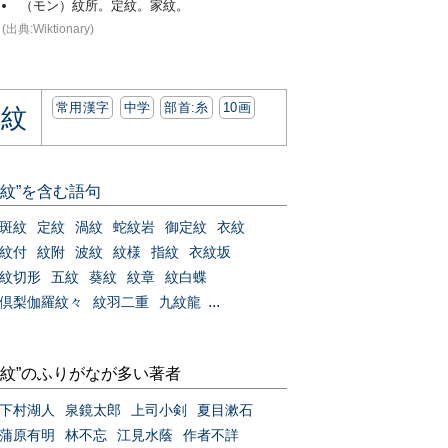
（モン）紋所。定紋。家紋。
(出典:Wiktionary)
常用漢字
中学
部首:⽷
10画
紋
“紋”を含む語句
斑紋
定紋
渦紋
蛇紋岩
御定紋
衣紋
紋付
紋附
波紋
紋様
指紋
衣紋坂
紋切形
五紋
葵紋
紋章
紋白蝶
...
倶梨伽羅紋々
紋羽二重
九紋龍
“紋”のふりがなが多い著者
下村湖人
泉鏡太郎
上司小剣
夏目漱石
蒲原有明
林不忘
江見水蔭
作者不詳