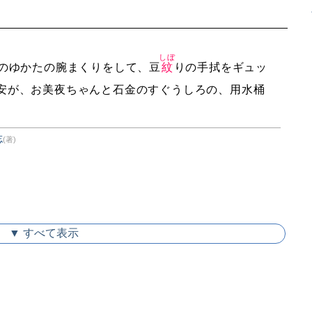
しぼ
のゆかたの腕まくりをして、豆
紋
りの手拭をギュッ
安が、お美夜ちゃんと石金のすぐうしろの、用水桶
忘
(著)
▼ すべて表示