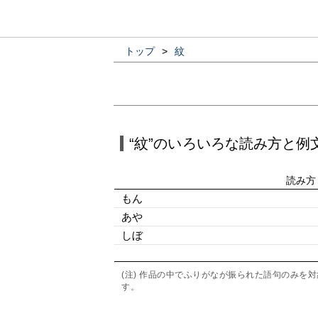
トップ
>
紋
“紋”のいろいろな読み方と例
読み方
もん
あや
しぼ
(注) 作品の中でふりがなが振られた語句のみ
す。