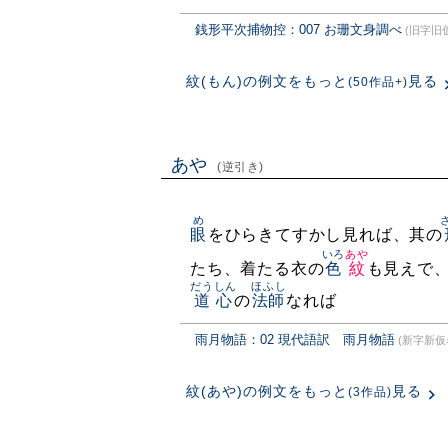
銭形平次捕物控：007 お珊文身調べ
(旧字旧
紋(もん)の例文をもっと
見る
(50作品+)
あや
(逆引き)
め
眼
をひらきてすかし見れば、其の
いろ
あや
たち、着たる衣の
色
紋
も見えで
だうしん
ほふし
道心
の
法師
なれば
雨月物語：02 現代語訳 雨月物語
(新字新仮
紋(あや)の例文をもっと
見る
(3作品)