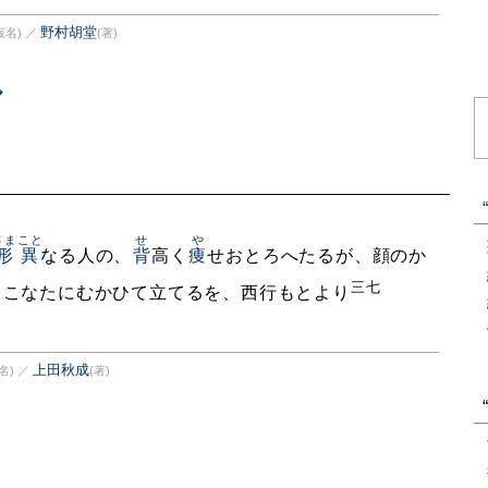
野村胡堂
仮名)
／
(著)
さま
こと
せ
や
形
異
なる人の、
背
高く
痩
せおとろへたるが、顔のか
三七
、こなたにむかひて立てるを、西行もとより
上田秋成
名)
／
(著)