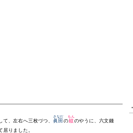
さなだ
もん
して、左右へ三枚づつ、
眞田
の
紋
のやうに、六文錢
て居りました。