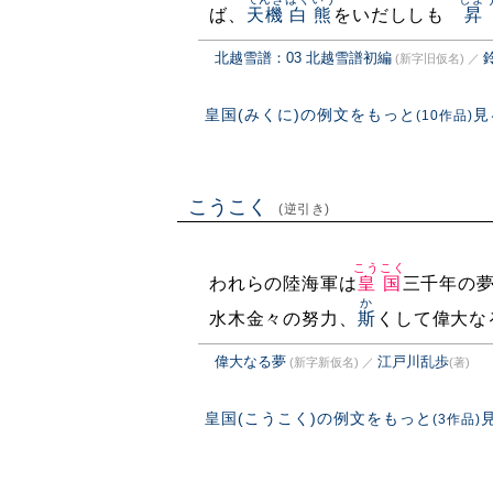
ば、
天機
白熊
をいだししも
昇
北越雪譜：03 北越雪譜初編
(新字旧仮名)
／
皇国(みくに)の例文をもっと
見
(10作品)
こうこく
(逆引き)
こうこく
われらの陸海軍は
皇国
三千年の
か
水木金々の努力、
斯
くして偉大な
偉大なる夢
江戸川乱歩
(新字新仮名)
／
(著)
皇国(こうこく)の例文をもっと
(3作品)