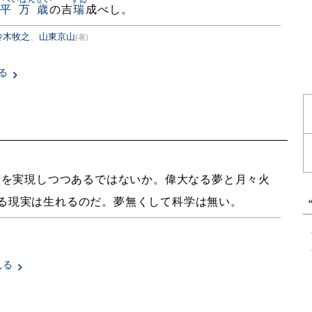
平万歳
の吉
瑞
成べし。
鈴木牧之
、
山東京山
(著)
る
夢を実現しつつあるではないか。偉大なる夢と月々火
る現実は生れるのだ。夢無くして科学は無い。
見る