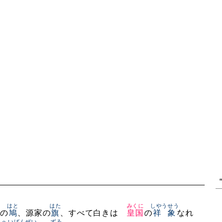
はと
はた
みくに
しやうせう
の
鳩
、源家の
旗
、すべて白きは
皇国
の
祥象
なれ
うへいばんぜい
ずゐ