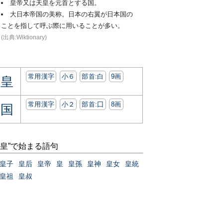
皇帝又は天皇を元首とする国。
大日本帝国の美称。日本の右翼が日本国の
ことを指して呼ぶ際に用いることが多い。
(出典:Wiktionary)
常用漢字
小６
部首:⽩
9画
皇
常用漢字
小２
部首:⼞
8画
国
“皇”で始まる語句
皇子
皇后
皇帝
皇
皇孫
皇神
皇女
皇統
皇祖
皇叔