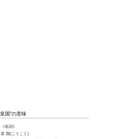
“皇国”の意味
《名詞》
皇 国(こうこく)