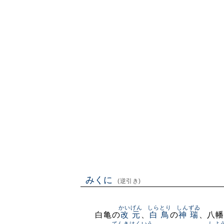
みくに
(逆引き)
かいげん
しらとり
しんずゐ
白亀の
改元
、
白鳥
の
神瑞
、八幡
てんき
はくいう
しよ