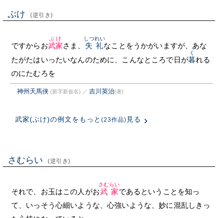
ぶけ
(逆引き)
ぶけ
しつれい
ですからお
武家
さま、
失礼
なことをうかがいますが、あな
く
たがたはいったいなんのために、こんなところで日が
暮
れる
のにたむろを
神州天馬侠
吉川英治
(新字新仮名)
／
(著)
武家(ぶけ)の例文をもっと
見る
(23作品)
さむらい
(逆引き)
さむらい
それで、お玉はこの人がお
武家
であるということを知っ
て、いっそう心細いような、心強いような、妙に混乱しきっ