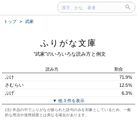
トップ
>
武家
ふりがな文庫
“武家”のいろいろな読み方と例文
読み方
割合
ぶけ
71.9%
さむらい
12.5%
ぶげ
6.3%
▼ 他 3 件を表示
(注) 作品の中でふりがなが振られた語句のみを対象としているため、一般
的な用法や使用頻度とは異なる場合があります。