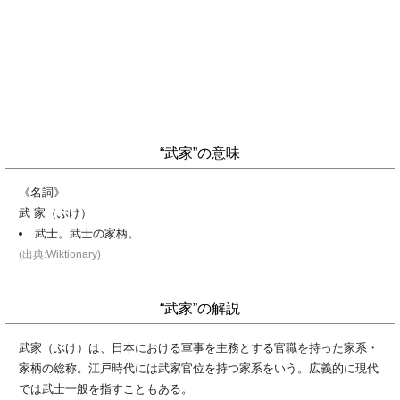
“武家”の意味
《名詞》
武 家（ぶけ）
武士。武士の家柄。
(出典:Wiktionary)
“武家”の解説
武家（ぶけ）は、日本における軍事を主務とする官職を持った家系・
家柄の総称。江戸時代には武家官位を持つ家系をいう。広義的に現代
では武士一般を指すこともある。