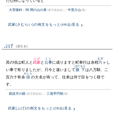
た心持になっていると
大菩薩峠：06 間の山の巻
中里介山
(新字新仮名)
／
(著)
武家(さむらい)の例文をもっと
見る
(4作品)
ぶげ
(逆引き)
ぶげ
くじ
むず
其の頃は町人と
武家
と
公事
に成りますと町奉行は余程
六
ヶし
はたもと
い事で有りましたが、只今と違いまして
旗下
は八万騎、二
かしら
百六十有余
頭
の大名が有って、往来は侍で目をつく様で
す。
政談月の鏡
三遊亭円朝
(新字新仮名)
／
(著)
武家(ぶげ)の例文をもっと
見る
(2作品)