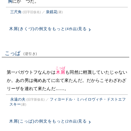
胸
にかゝつた。
三尺角
泉鏡花
(旧字旧仮名)
／
(著)
木屑(きくづ)の例文をもっと
見る
(4作品)
こっぱ
(逆引き)
こっぱ
第一バガウトフなんかは
木屑
も同然に輕蔑していたじゃない
か。あの男は俺めあてに出て來たんだ。だからこそわざわざ
リーザを連れて來たんだ……。
永遠の夫
フィヨードル・ミハイロヴィチ・ドストエフ
(旧字新仮名)
／
スキー
(著)
木屑(こっぱ)の例文をもっと
見る
(2作品)