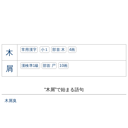
常用漢字
小１
部首:⽊
4画
木
漢検準1級
部首:⼫
10画
屑
“木屑”で始まる語句
木屑臭