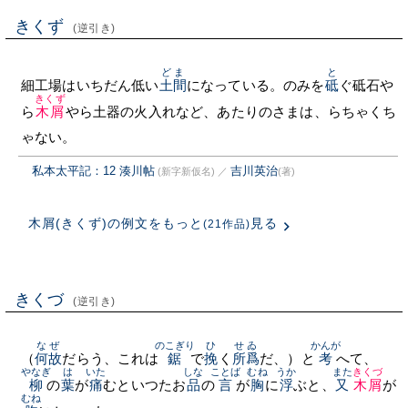
きくず
(逆引き)
どま
と
細工場はいちだん低い
土間
になっている。のみを
砥
ぐ砥石や
きくず
ら
木屑
やら土器の火入れなど、あたりのさまは、らちゃくち
ゃない。
私本太平記：12 湊川帖
吉川英治
(新字新仮名)
／
(著)
木屑(きくず)の例文をもっと
見る
(21作品)
きくづ
(逆引き)
なぜ
のこぎり
ひ
せゐ
かんが
（
何故
だらう、これは
鋸
で
挽
く
所爲
だ、）と
考
へて、
やなぎ
は
いた
しな
ことば
むね
うか
また
きくづ
柳
の
葉
が
痛
むといつたお
品
の
言
が
胸
に
浮
ぶと、
又
木屑
が
むね